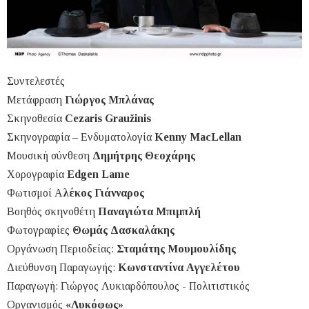
Συντελεστές
Μετάφραση
Γιώργος Μπλάνας
Σκηνοθεσία
Cezaris Graužinis
Σκηνογραφία – Ενδυματολογία
Kenny MacLellan
Μουσική σύνθεση
Δημήτρης Θεοχάρης
Χορογραφία
Edgen Lame
Φωτισμοί Α
λέκος Γιάνναρος
Βοηθός σκηνοθέτη
Παναγιώτα Μπιμπλή
Φωτογραφίες
Θωμάς Δασκαλάκης
Οργάνωση Περιοδείας:
Σταμάτης Μουμουλίδης
Διεύθυνση Παραγωγής:
Κωνσταντίνα Αγγελέτου
Παραγωγή: Γιώργος Λυκιαρδόπουλος - Πολιτιστικός
Οργανισμός
«Λυκόφως»