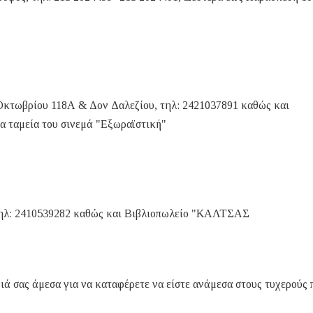
τωβρίου 118Α & Δον Δαλεζίου, τηλ: 2421037891 καθώς και
α ταμεία του σινεμά "Εξωραϊστική"
 τηλ: 2410539282 καθώς και Βιβλιοπωλείο "ΚΑΛΤΣΑΣ
ήριά σας άμεσα για να καταφέρετε να είστε ανάμεσα στους τυχερούς 