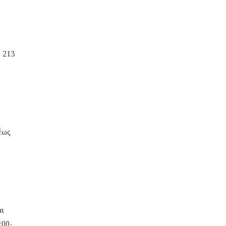
 213
έως
αι
:00-