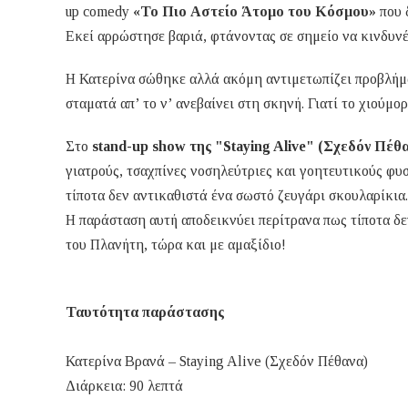
up comedy
«Το Πιο Αστείο Άτομο του Κόσμου»
που 
Εκεί αρρώστησε βαριά, φτάνοντας σε σημείο να κινδυνέ
Η Κατερίνα σώθηκε αλλά ακόμη αντιμετωπίζει προβλήματ
σταματά απ’ το ν’ ανεβαίνει στη σκηνή. Γιατί το χιούμ
Στο
stand-up show της "Staying Alive" (Σχεδόν Πέθ
γιατρούς, τσαχπίνες νοσηλεύτριες και γοητευτικούς φυσ
τίποτα δεν αντικαθιστά ένα σωστό ζευγάρι σκουλαρίκια.
Η παράσταση αυτή αποδεικνύει περίτρανα πως τίποτα δε
του Πλανήτη, τώρα και με αμαξίδιο!
Ταυτότητα παράστασης
Κατερίνα Βρανά – Staying Alive (Σχεδόν Πέθανα)
Διάρκεια: 90 λεπτά