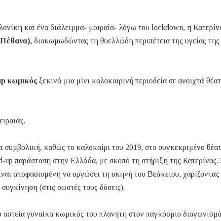
ονίκη και ένα διάλειμμα- μοιραία- λόγω του lockdown, η Κατερί
ν Πέθανα)
, διακωμωδώντας τη θυελλώδη περιπέτεια της υγείας της
up κωμικός
ξεκινά μια μίνι καλοκαιρινή περιοδεία σε ανοιχτά θέα
ειραιάς.
αι συμβολική, καθώς το καλοκαίρι του 2019, στο συγκεκριμένο θέατ
nd-up παράσταση στην Ελλάδα, με σκοπό τη στήριξη της Κατερίνας.
ίναι αποφασισμένη να οργώσει τη σκηνή του Βεάκειου, χαρίζοντάς
 συγκίνηση (στις σωστές τους δόσεις).
ιο αστεία γυναίκα κωμικός του πλανήτη στον παγκόσμιο διαγωνισμό