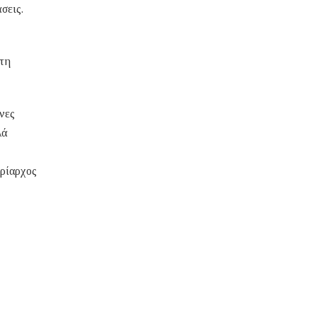
σεις.
 τη
νες
λά
υρίαρχος