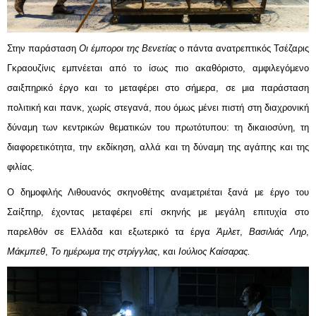
Στην παράσταση 
Οι έμποροι της Βενετίας
 ο πάντα ανατρεπτικός Τσέζαρις 
Γκραουζίνις εμπνέεται από το ίσως πιο ακαθόριστο, αμφιλεγόμενο 
σαιξπηρικό έργο και το μεταφέρει στο σήμερα, σε μια παράσταση 
πολιτική και πανκ, χωρίς στεγανά, που όμως μένει πιστή στη διαχρονική 
δύναμη των κεντρικών θεματικών του πρωτότυπου: τη δικαιοσύνη, τη 
διαφορετικότητα, την εκδίκηση, αλλά και τη δύναμη της αγάπης και της 
φιλίας.
O δημοφιλής Λιθουανός σκηνοθέτης αναμετριέται ξανά με έργο του 
Σαίξπηρ, έχοντας μεταφέρει επί σκηνής με μεγάλη επιτυχία στο 
παρελθόν σε Ελλάδα και εξωτερικό τα έργα 
Άμλετ
, 
Βασιλιάς Ληρ
, 
Μάκμπεθ
, 
Το ημέρωμα της στρίγγλας
, και 
Ιούλιος Καίσαρας.