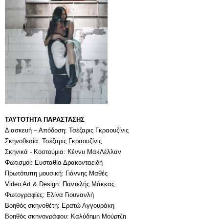
ΤΑΥΤΟΤΗΤΑ ΠΑΡΑΣΤΑΣΗΣ
Διασκευή – Απόδοση: Τσέζαρις Γκραουζίνις
Σκηνοθεσία: Τσέζαρις Γκραουζίνις
Σκηνικά - Κοστούμια: Κέννυ ΜακΛέλλαν
Φωτισμοί: Ευσταθία Δρακονταειδή
Πρωτότυπη μουσική: Γιάννης Μαθές
Video Art & Design: Παντελής Μάκκας
Φωτογραφίες: Ελίνα Γιουνανλή
Βοηθός σκηνοθέτη: Ερατώ Αγγουράκη
Βοηθός σκηνογράφου: Καλύδημη Μούρτζη