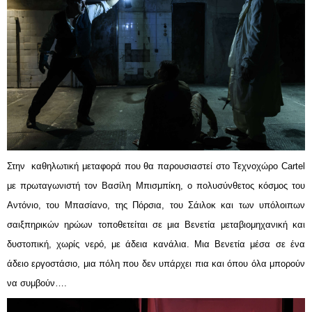
Στην  καθηλωτική μεταφορά που θα παρουσιαστεί στο Τεχνοχώρο Cartel 
με πρωταγωνιστή τον Βασίλη Μπισμπίκη, ο πολυσύνθετος κόσμος του 
Αντόνιο, του Μπασίανο, της Πόρσια, του Σάιλοκ και των υπόλοιπων 
σαιξπηρικών ηρώων τοποθετείται σε μια Βενετία μεταβιομηχανική και 
δυστοπική, χωρίς νερό, με άδεια κανάλια. Μια Βενετία μέσα σε ένα 
άδειο εργοστάσιο, μια πόλη που δεν υπάρχει πια και όπου όλα μπορούν 
να συμβούν….  