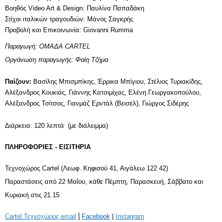
Βοηθός Video Art & Design: Παυλίνα Παπαδάκη
Στίχοι ιταλικών τραγουδιών: Μάνος Σαγκρής
Προβολή και Επικοινωνία: Giovanni Rumma
Παραγωγή: ΟΜΑΔΑ CARTEL
Οργάνωση παραγωγής: Φαίη Τζήμα
Παίζουν: 
Βασίλης Μπισμπίκης, Έρρικα Μπίγιου, Στέλιος Τυριακίδης, 
Αλέξανδρος Κουκιάς, Γιάννης Κατσιμίχας, Ελένη Γεωργακοπούλου, 
Αλέξανδρος Τσίτσος, Γιανμάζ Ερντάλ (Βεισέλ), Γιώργος Σιδέρης
Διάρκεια: 120 λεπτά  (με διάλειμμα)    
ΠΛΗΡΟΦΟΡΙΕΣ - ΕΙΣΙΤΗΡΙΑ
Τεχνοχώρος Cartel (Λεωφ. Κηφισού 41, Αιγάλεω 122 42)
Παραστάσεις από 22 Μαΐου, κάθε Πέμπτη, Παρασκευή, Σάββατο και 
Κυριακή στις 21.15
|
Cartel Τεχνοχώρος email
Facebook
 | 
Instagram