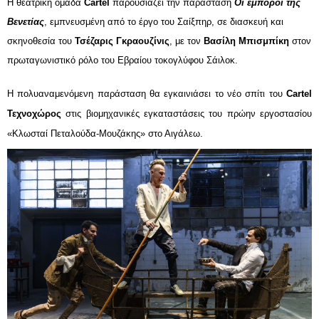
Η θεατρική ομάδα 
Cartel 
παρουσιάζει την παράσταση 
Οι έμποροι της 
Βενετίας
, εμπνευσμένη από το έργο του Σαίξπηρ, σε διασκευή και 
σκηνοθεσία του 
Τσέζαρις Γκραουζίνις
, με τον 
Βασίλη Μπισμπίκη 
στον 
πρωταγωνιστικό ρόλο του Εβραίου τοκογλύφoυ Σάιλοκ.        
Η πολυαναμενόμενη παράσταση θα εγκαινιάσει το νέο σπίτι του 
Cartel 
Τεχνοχώρος
 στις βιομηχανικές εγκαταστάσεις του πρώην εργοστασίου 
«Κλωσταί Πεταλούδα-Μουζάκης» στο Αιγάλεω.     