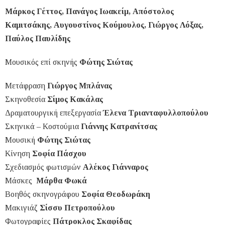
Μάρκος Γέττος, Πανάγος Ιωακείμ, Απόστολος
Καμιτσάκης, Αυγουστίνος Κούμουλος, Γιώργος Λόξας,
Παύλος Παυλίδης
Μουσικός επί σκηνής
Φώτης Σιώτας
Μετάφραση
Γιώργος Μπλάνας
Σκηνοθεσία
Σίμος Κακάλας
Δραματουργική επεξεργασία
Έλενα Τριανταφυλλοπούλου
Σκηνικά – Κοστούμια
Γιάννης Κατρανίτσας
Μουσική
Φώτης Σιώτας
Κίνηση
Σοφία Πάσχου
Σχεδιασμός φωτισμών
Αλέκος Γιάνναρος
Μάσκες
Μάρθα Φωκά
Βοηθός σκηνογράφου
Σοφία Θεοδωράκη
Μακιγιάζ
Σίσσυ Πετροπούλου
Φωτογραφίες
Πάτροκλος Σκαφίδας