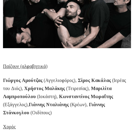
Παίζουν (αλφαβητικά)
Γιώργος Αμούτζας
(Αγγελιοφόρος),
Σίμος Κακάλας
(Ιερέας
του Διός),
Χρήστος Μαλάκης
(Τειρεσίας),
Μαριλίτα
Λαμπροπούλου
(Ιοκάστη),
Κωνσταντίνος Μωραΐτης
(Εξάγγελος),
Γιάννης Νταλιάνης
(Κρέων),
Γιάννης
Στάνκογλου
(Οιδίπους)
Χορός