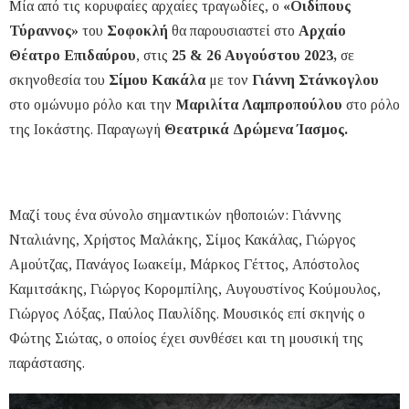
Μία από τις κορυφαίες αρχαίες τραγωδίες, ο
«Οιδίπους
Τύραννος»
του
Σοφοκλή
θα παρουσιαστεί στο
Αρχαίο
Θέατρο Επιδαύρου
, στις
25 & 26 Αυγούστου 2023,
σε
σκηνοθεσία του
Σίμου Κακάλα
με τον
Γιάννη Στάνκογλου
στο ομώνυμο ρόλο και την
Μαριλίτα Λαμπροπούλου
στο ρόλο
της Ιοκάστης. Παραγωγή
Θεατρικά Δρώμενα Ίασμος.
Μαζί τους ένα σύνολο σημαντικών ηθοποιών: Γιάννης
Νταλιάνης, Χρήστος Μαλάκης, Σίμος Κακάλας, Γιώργος
Αμούτζας, Πανάγος Ιωακείμ, Μάρκος Γέττος, Απόστολος
Καμιτσάκης, Γιώργος Κορομπίλης, Αυγουστίνος Κούμουλος,
Γιώργος Λόξας, Παύλος Παυλίδης. Μουσικός επί σκηνής ο
Φώτης Σιώτας, ο οποίος έχει συνθέσει και τη μουσική της
παράστασης.