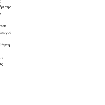
ς
έρι την
ώ
 που
ράλογου
«Ράφτη
ον
ις