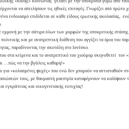
αλλικής «καλής» κοινωνίας γελάει με την υποκρισία γύρω από του
έρχονται να απειλήσουν τις ηθικές επιταγές. Γνωρίζει από πρώτο χ
ένα ενδοιασμό επιδίδεται σε κάθε είδους ερωτικής ακολασίας, εν
ο.
ε εμμονή με την σάτιρα όλων των μορφών της υποκριτικής στάσης
πολιτικής και με ανατρεπτική διάθεση που αγγίζει τα όρια του πα
ητας, παραδίνοντας την σκυτάλη στο Ιονέσκο.
του στα κείμενα και το ανατρεπτικό του χιούμορ σκηνοθετεί τον 
και …πώς να την βγάλεις καθαρή!»
ιο για «κολασμένες ψυχές» που ενώ δεν μπορούν να αντισταθούν στ
τασιώσεών τους, με θαυμαστή μαεστρία καταφέρνουν να καλύψουν τ
αι εγκράτειας και οικογενειακής ευτυχίας!