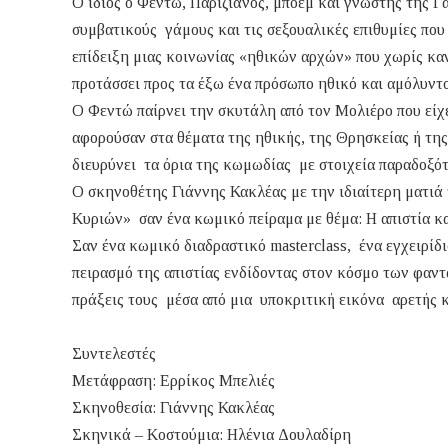
Ο ίδιος ο Φεντώ, Παριζιάνος, μποέμ και γνώστης της Γ
συμβατικούς γάμους και τις σεξουαλικές επιθυμίες που 
επίδειξη μιας κοινωνίας «ηθικών αρχών» που χωρίς καν
προτάσσει προς τα έξω ένα πρόσωπο ηθικό και αμόλυντ
Ο Φεντώ παίρνει την σκυτάλη από τον Μολιέρο που είχ
αφορούσαν στα θέματα της ηθικής, της Θρησκείας ή της 
διευρύνει τα όρια της κωμωδίας με στοιχεία παραδοξότ
Ο σκηνοθέτης Γιάννης Κακλέας με την ιδιαίτερη ματιά 
Κυριών» σαν ένα κωμικό πείραμα με θέμα: Η απιστία 
Σαν ένα κωμικό διαδραστικό masterclass, ένα εγχειρίδ
πειρασμό της απιστίας ενδίδοντας στον κόσμο των φαν
πράξεις τους μέσα από μια υποκριτική εικόνα αρετής κ
Συντελεστές
Μετάφραση: Ερρίκος Μπελιές
Σκηνοθεσία: Γιάννης Κακλέας
Σκηνικά – Κοστούμια: Ηλένια Δουλαδίρη