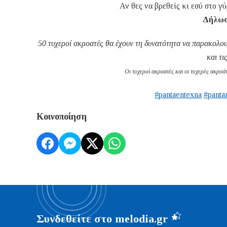
Αν θες να βρεθείς κι εσύ στο 
Δήλωσ
50 τυχεροί ακροατές θα έχουν τη δυνατότητα να παρακολο
και τι
Οι τυχεροί ακροατές και οι τυχερές ακροά
#pantaentexna
#panta
Κοινοποίηση
Συνδεθείτε στο melodia.gr