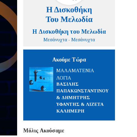
Η Δισκοθήκη του Μελωδία
Μεσάνυχτα - Μεσάνυχτα
Ακούμε Τώρα
ΜΑΛΑΜΑΤΕΝΙΑ
ΛΟΓΙΑ
ΒΑΣΙΛΗΣ
ΠΑΠΑΚΩΝΣΤΑΝΤΙΝΟΥ
& ΔΗΜΗΤΡΗΣ
ΥΦΑΝΤΗΣ & ΛΙΖΕΤΑ
ΚΑΛΗΜΕΡΗ
Μόλις Ακούσαμε