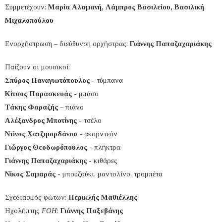
Συμμετέχουν:
Μαρία Αλαμανή, Λάμπρος Βασιλείου, Βασιλική
Μιχαλοπούλου
Ενορχήστρωση – διεύθυνση ορχήστρας:
Γιάννης Παπαζαχαριάκης
Παίζουν οι μουσικοί:
Σπύρος Παναγιωτόπουλος
- τύμπανα
Κίτσος Παρασκευάς
- μπάσο
Τάκης Φαραζής
– πιάνο
Αλέξανδρος Μποτίνης
- τσέλο
Ντίνος Χατζηιορδάνου
- ακορντεόν
Γιώργος
Θεοδωρόπουλος
- πλήκτρα
Γιάννης Παπαζαχαριάκης
- κιθάρες
Νίκος Σαμαράς
- μπουζούκι, μαντολίνο, τρομπέτα
Σχεδιασμός φώτων:
Περικλής Μαθιέλλης
Ηχολήπτης
FOH
:
Γιάννης Παξεβάνης