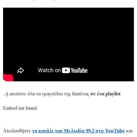
...ή ακούστε όλα τα τραγούδια της Κασέτας
σε ένα playlist
Embed not found
Ακολουθήστε
το κανάλι του Μελωδία 99.2 στο YouTube
και