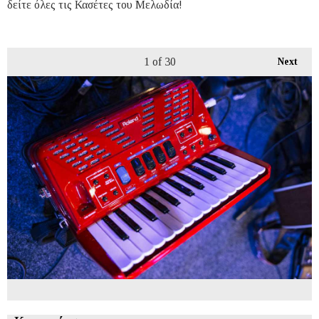
δείτε όλες τις Κασέτες του Μελωδία!
1
of 30
Next