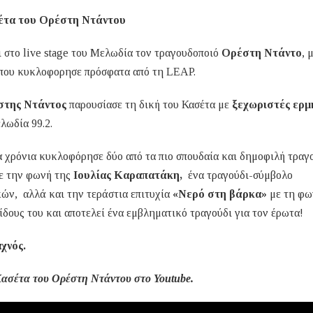
τα του Ορέστη Ντάντου
ι στο live stage του Μελωδία τον τραγουδοποιό
Ορέστη Ντάντο
, 
 που κυκλοφορησε πρόσφατα από τη LEAP.
στης Ντάντος
παρουσίασε τη δική του Κασέτα με
ξεχωριστές ερμ
λωδία 99.2.
α χρόνια κυκλοφόρησε δύο από τα πιο σπουδαία και δημοφιλή τραγ
ε την φωνή της
Ιουλίας Καραπατάκη,
ένα τραγούδι-σύμβολο
κών, αλλά και την τεράστια επιτυχία
«Νερό στη βάρκα»
με τη φω
ίδους του και αποτελεί ένα εμβληματικό τραγούδι για τον έρωτα!
χνός.
ασέτα του Ορέστη Ντάντου στο Youtube.