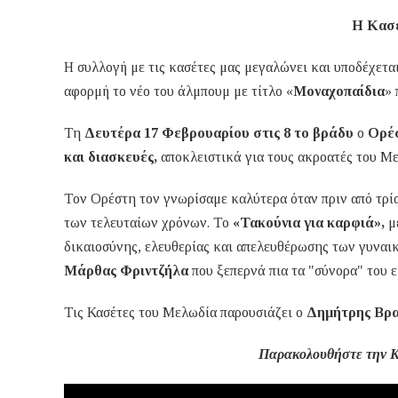
Η Κασέ
Η συλλογή με τις κασέτες μας μεγαλώνει και υποδέχετα
αφορμή το νέο του άλμπουμ με τίτλο «
Μοναχοπαίδια
»
Τη
Δευτέρα 17 Φεβρουαρίου στις 8 το βράδυ
ο
Ορέ
και διασκευές,
αποκλειστικά για τους ακροατές του Με
Τον Ορέστη τον γνωρίσαμε καλύτερα όταν πριν από τρί
των τελευταίων χρόνων. Το
«Τακούνια για καρφιά»,
μ
δικαιοσύνης, ελευθερίας και απελευθέρωσης των γυναι
Μάρθας Φριντζήλα
που ξεπερνά πια τα "σύνορα" του ε
Τις Κασέτες του Μελωδία παρουσιάζει ο
Δημήτρης Βρα
Παρακολουθήστε την Κ