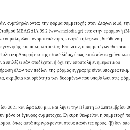
άν, συμπληρώνοντας την φόρμα συμμετοχής στον Διαγωνισμό, την
ύ Σταθμού ΜΕΛΩΔΙΑ 99.2 (www.melodia.gr) είτε στην εφαρμογή (M
 να συμπληρώσει ονοματεπώνυμο, κινητό τηλέφωνο, διεύθυνση
 γέννησης και πόλη κατοικίας. Επιπλέον, ο συμμετέχων θα πρέπει
Πολιτική Απορρήτου της ιστοσελίδας, όπως κατά πάντα χρόνο και 
να επιλέξει εάν αποδέχεται ή όχι την αποστολή ενημερωτικού-
πλήρωση όλων των πεδίων της φόρμας εγγραφής είναι υποχρεωτική.
ια, ακρίβεια και ορθότητα των δεδομένων που υποβάλλει στις φόρ
υ 2021 και ώρα 6.00 μ.μ. και λήγει την Πέμπτη 30 Σεπτεμβρίου 2
υν μόνο οι έγκυρες συμμετοχές. Έγκυρη θεωρείται η συμμετοχή πο
σμού, όπως αυτά περιγράφονται στους παρόντες όρους, (β) δεν απο