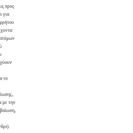
υς προς
ι για
ορρήτου
έχοντα
 ατόμων
ύ
ω
σχύουν
α το
τίωσης,
 με την
εβαίωση,
δρι).