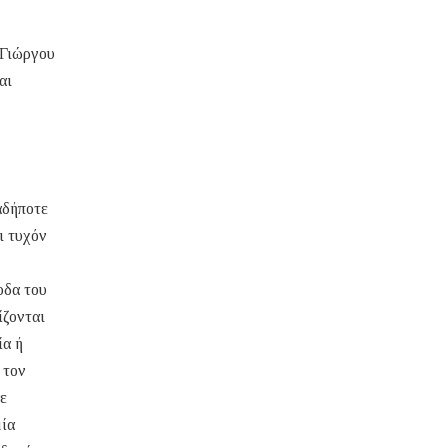
 Γιώργου
αι
αδήποτε
ι τυχόν
οδα του
ίζονται
ία ή
 τον
σε
μία