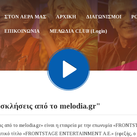
ΣΤΟΝ ΑΕΡΑ ΜΑΣ
ΑΡΧΙΚΗ
ΔΙΑΓΩΝΙΣΜΟΙ
P
ΕΠΙΚΟΙΝΩΝΙΑ
ΜΕΛΩΔΙΑ CLUB (Login)
σκλήσεις από το melodia.gr"
ς από το melodia.gr» είναι η εταιρεία με την επωνυμία «FRONT
ικό τίτλο «FRONTSTAGE ENTERTAINMENT A.E.» (εφεξής, ο