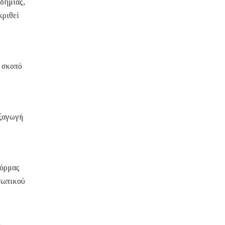
νδημίας,
κριθεί
 σκοπό
εξαγωγή
φόρμας
σωπικού
ί