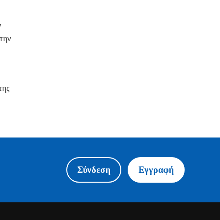
ν
 την
της
Σύνδεση
Εγγραφή