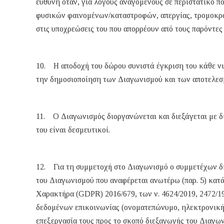
ευθύνη όταν, για λόγους αναγόμενους σε περιστατικό πο
φυσικών φαινομένων/καταστροφών, απεργίας, τρομοκρατ
στις υποχρεώσεις του που απορρέουν από τους παρόντες
10. H αποδοχή του δώρου συνιστά έγκριση του κάθε ν
την δημοσιοποίηση των Διαγωνισμού και των αποτελεσ
11. Ο Διαγωνισμός διοργανώνεται και διεξάγεται με δι
του είναι δεσμευτικοί.
12. Για τη συμμετοχή στο Διαγωνισμό ο συμμετέχων δ
του Διαγωνισμού που αναφέρεται ανωτέρω (παρ. 5) κα
Χαρακτήρα (GDPR) 2016/679, των ν. 4624/2019, 2472/19
δεδομένων επικοινωνίας (ονοματεπώνυμο, ηλεκτρονική 
επεξεργασία τους προς το σκοπό διεξαγωγής του Διαγω