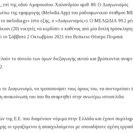
, επί της οδού Αμαρουσίου-Χαλανδρίου αριθ. 89. Ο Διαγωνισμός
ι μέσω της εφαρμογής (Melodia App) του ραδιοφωνικού σταθμού
 το melodia.gr» (στο εξής, ο «Διαγωνισμός»). O ΜΕΛΩΔΙΑ 99.2 μέ
ίκοσι (20) νικητές να κερδίσει ο καθένας από μία διπλή πρόσκληση
ί το Σάββατο 2 Οκτωβρίου 2021 στο Βεάκειο Θέατρο Πειραιά.
λούν το σύνολο των όρων διεξαγωγής αυτού και βρίσκονται αναρτ
2.
το Διαγωνισμό, να τροποποιήσει τους όρους του, να συντομεύσει 
ερη ανακοίνωσή του που θα αναρτηθεί στην ανωτέρω ιστοσελίδα.
ν της Ε.Ε. που διαμένουν νόμιμα στην Ελλάδα και έχουν συμπληρ
οχής οι εργαζόμενοι ή απασχολούμενοι με οποιαδήποτε σχέση εργασ