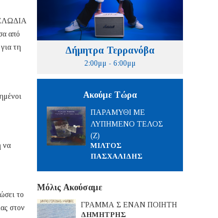
 ΜΕΛΩΔΙΑ
σα από
 για τη
Δήμητρα Τερρανόβα
2:00μμ - 6:00μμ
Ακούμε Τώρα
ημένοι
ΠΑΡΑΜΥΘΙ ΜΕ
ΛΥΠΗΜΕΝΟ ΤΕΛΟΣ
(Ζ)
ή να
ΜΙΛΤΟΣ
ΠΑΣΧΑΛΙΔΗΣ
Μόλις Ακούσαμε
ώσει το
ΓΡΑΜΜΑ Σ ΕΝΑΝ ΠΟΙΗΤΗ
ίας στον
ΔΗΜΗΤΡΗΣ