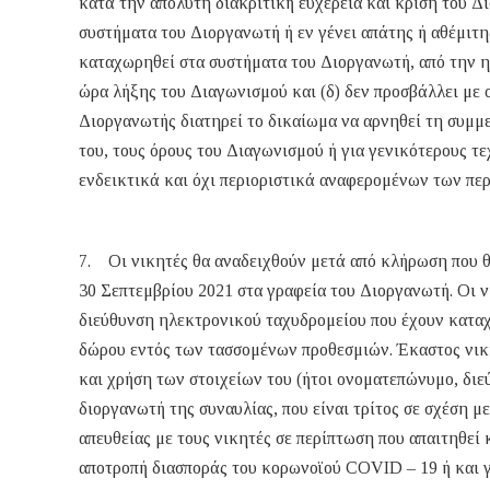
κατά την απόλυτη διακριτική ευχέρεια και κρίση του Δ
συστήματα του Διοργανωτή ή εν γένει απάτης ή αθέμιτης
καταχωρηθεί στα συστήματα του Διοργανωτή, από την η
ώρα λήξης του Διαγωνισμού και (δ) δεν προσβάλλει με 
Διοργανωτής διατηρεί το δικαίωμα να αρνηθεί τη συμμ
του, τους όρους του Διαγωνισμού ή για γενικότερους τε
ενδεικτικά και όχι περιοριστικά αναφερομένων των πε
7. Οι νικητές θα αναδειχθούν μετά από κλήρωση που 
30 Σεπτεμβρίου 2021 στα γραφεία του Διοργανωτή. Οι 
διεύθυνση ηλεκτρονικού ταχυδρομείου που έχουν καταχ
δώρου εντός των τασσομένων προθεσμιών. Έκαστος νικη
και χρήση των στοιχείων του (ήτοι ονοματεπώνυμο, δι
διοργανωτή της συναυλίας, που είναι τρίτος σε σχέση 
απευθείας με τους νικητές σε περίπτωση που απαιτηθεί
αποτροπή διασποράς του κορωνοϊού COVID – 19 ή και γ