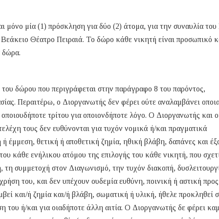
 μόνο μία (1) πρόσκληση για δύο (2) άτομα, για την συναυλία του
 Βεάκειο Θέατρο Πειραιά. Το δώρο κάθε νικητή είναι προσωπικό κ
α δώρα.
 του δώρου που περιγράφεται στην παράγραφο 8 του παρόντος,
ίας. Περαιτέρω, ο Διοργανωτής δεν φέρει ούτε αναλαμβάνει οποι
οποιουδήποτε τρίτου για οποιονδήποτε λόγο. Ο Διοργανωτής και ο
στελέχη τους δεν ευθύνονται για τυχόν νομικά ή/και πραγματικά
ή έμμεση, θετική ή αποθετική ζημία, ηθική βλάβη, δαπάνες και έξ
του κάθε ενήλικου ατόμου της επιλογής του κάθε νικητή, που σχετ
η, τη συμμετοχή στον Διαγωνισμό, την τυχόν διακοπή, δυσλειτουργ
ρήση του, και δεν υπέχουν ουδεμία ευθύνη, ποινική ή αστική προς
μβεί και/ή ζημία και/ή βλάβη, σωματική ή υλική, ήθελε προκληθεί 
η του ή/και για οιαδήποτε άλλη αιτία. Ο Διοργανωτής δε φέρει κα