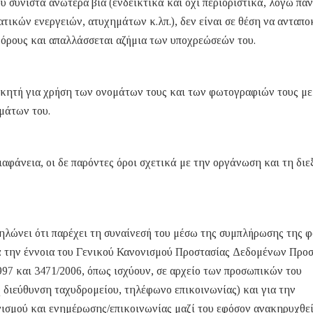
υ συνιστά ανωτέρα βία (ενδεικτικά και όχι περιοριστικά, λόγω πα
ικών ενεργειών, ατυχημάτων κ.λπ.), δεν είναι σε θέση να ανταπο
 όρους και απαλλάσσεται αζήμια των υποχρεώσεών του.
ικητή για χρήση των ονομάτων τους και των φωτογραφιών τους με
μάτων του.
αφάνεια, οι δε παρόντες όροι σχετικά με την οργάνωση και τη δι
ηλώνει ότι παρέχει τη συναίνεσή του μέσω της συμπλήρωσης της 
τά την έννοια του Γενικού Κανονισμού Προστασίας Δεδομένων Προ
97 και 3471/2006, όπως ισχύουν, σε αρχείο των προσωπικών του
διεύθυνση ταχυδρομείου, τηλέφωνο επικοινωνίας) και για την
νισμού και ενημέρωσης/επικοινωνίας μαζί του εφόσον ανακηρυχθε