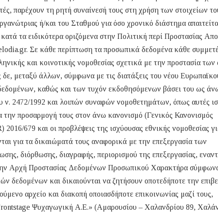
ές, παρέχουν τη ρητή συναίνεσή τους στη χρήση των στοιχείων το
γανώτριας ή/και του Σταθμού για όσο χρονικό διάστημα απαιτείτα
 κατά τα ειδικότερα οριζόμενα στην Πολιτική περί Προστασίας Απ
lodia.gr. Σε κάθε περίπτωση τα προσωπικά δεδομένα κάθε συμμετ
λληνικής και κοινοτικής νομοθεσίας σχετικά με την προστασία των
 δε, μεταξύ άλλων, σύμφωνα με τις διατάξεις του νέου Ευρωπαϊκο
δεδομένων, καθώς και των τυχόν εκδοθησόμενων βάσει του ως άν
υ ν. 2472/1992 και λοιπών συναφών νομοθετημάτων, όπως αυτές ι
ια την προσαρμογή τους στον άνω κανονισμό (Γενικός Κανονισμός
016/679 και οι προβλέψεις της ισχύουσας εθνικής νομοθεσίας γι
ται για τα δικαιώματά τους αναφορικά με την επεξεργασία των
σης, διόρθωσης, διαγραφής, περιορισμού της επεξεργασίας, εναν
στην Αρχή Προστασίας Δεδομένων Προσωπικού Χαρακτήρα σύμφωνα
ών δεδομένων και δικαιούνται να ζητήσουν οποτεδήποτε την επιβ
ούμενο αρχείο και διακοπή οποιασδήποτε επικοινωνίας μαζί τους,
Frontstage Ψυχαγωγική Α.Ε.» (Αμαρουσίου – Χαλανδρίου 89, Χαλάν