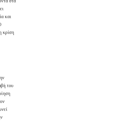
οντα στα
ει
ία και
Ο
η κρίση
την
αβή του
οίηση
τον
ωνεί
ην