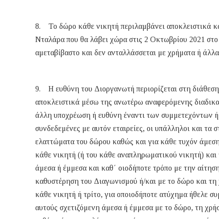
8. Το δώρο κάθε νικητή περιλαμβάνει αποκλειστικά και
Νταλάρα που θα λάβει χώρα στις 2 Οκτωβρίου 2021 στο
αμεταβίβαστο και δεν ανταλλάσσεται με χρήματα ή άλλ
9. Η ευθύνη του Διοργανωτή περιορίζεται στη διάθεση
αποκλειστικά μέσω της ανωτέρω αναφερόμενης διαδικασ
άλλη υποχρέωση ή ευθύνη έναντι των συμμετεχόντων ή 
συνδεδεμένες με αυτόν εταιρείες, οι υπάλληλοι και τα 
ελαττώματα του δώρου καθώς και για κάθε τυχόν άμεση 
κάθε νικητή (ή του κάθε αναπληρωματικού νικητή) και 
άμεσα ή έμμεσα και καθ΄ οιοδήποτε τρόπο με την αίτησ
καθυστέρηση του Διαγωνισμού ή/και με το δώρο και τη χ
κάθε νικητή ή τρίτο, για οποιοδήποτε ατύχημα ήθελε συ
αυτούς σχετιζόμενη άμεσα ή έμμεσα με το δώρο, τη χρήσ