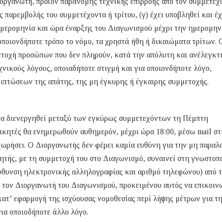
ιοργανωτή, προϊόν παράνομης τεχνικής επιρροής από τον συμμετέχ
 παρεμβολής του συμμετέχοντα ή τρίτου, (γ) έχει υποβληθεί και έχ
μερομηνία και ώρα έναρξης του Διαγωνισμού μέχρι την ημερομην
οποιονδήποτε τρόπο το νόμο, τα χρηστά ήθη ή δικαιώματα τρίτων. 
ετοχή προσώπων που δεν πληρούν, κατά την απόλυτη και ανέλεγκτ
χνικούς λόγους, οποιαδήποτε στιγμή και για οποιονδήποτε λόγο,
ριπτώσεων της απάτης, της μη έγκυρης ή έγκαιρης συμμετοχής.
θα διενεργηθεί μεταξύ των εγκύρως συμμετεχόντων τη Πέμπτη
νικητές θα ενημερωθούν αυθημερόν, μέχρι ώρα 18:00, μέσω mail σ
ωρήσει. Ο Διοργανωτής δεν φέρει καμία ευθύνη για την μη παραλ
τής, με τη συμμετοχή του στο Διαγωνισμό, συναινεί στη γνωστοπ
εύθυνση ηλεκτρονικής αλληλογραφίας και αριθμό τηλεφώνου) από 
με τον Διοργανωτή του Διαγωνισμού, προκειμένου αυτός να επικοιν
 κατ’ εφαρμογή της ισχύουσας νομοθεσίας περί λήψης μέτρων για τ
ια οποιοδήποτε άλλο λόγο.