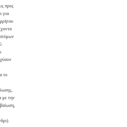
υς προς
ι για
ορρήτου
έχοντα
 ατόμων
ύ
ω
σχύουν
α το
τίωσης,
 με την
εβαίωση,
δρι).