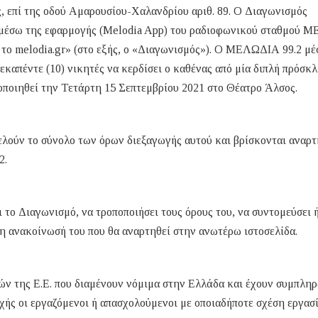
, επί της οδού Αμαρουσίου-Χαλανδρίου αριθ. 89. Ο Διαγωνισμός
ι μέσω της εφαρμογής (Melodia App) του ραδιοφωνικού σταθμού
 το melodia.gr» (στο εξής, ο «Διαγωνισμός»). O ΜΕΛΩΔΙΑ 99.2 μέ
εκαπέντε (10) νικητές να κερδίσει ο καθένας από μία διπλή πρόσκ
οποιηθεί την Τετάρτη 15 Σεπτεμβρίου 2021 στο Θέατρο Άλσος.
λούν το σύνολο των όρων διεξαγωγής αυτού και βρίσκονται αναρτ
2.
το Διαγωνισμό, να τροποποιήσει τους όρους του, να συντομεύσει 
ερη ανακοίνωσή του που θα αναρτηθεί στην ανωτέρω ιστοσελίδα.
ν της Ε.Ε. που διαμένουν νόμιμα στην Ελλάδα και έχουν συμπληρ
οχής οι εργαζόμενοι ή απασχολούμενοι με οποιαδήποτε σχέση εργασ