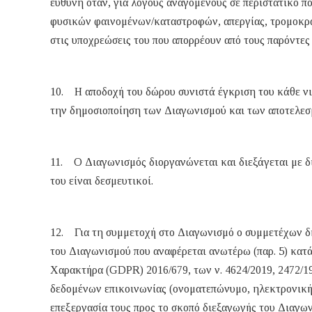
ευθύνη όταν, για λόγους αναγόμενους σε περιστατικό πο
φυσικών φαινομένων/καταστροφών, απεργίας, τρομοκρατ
στις υποχρεώσεις του που απορρέουν από τους παρόντες
10. H αποδοχή του δώρου συνιστά έγκριση του κάθε ν
την δημοσιοποίηση των Διαγωνισμού και των αποτελεσ
11. Ο Διαγωνισμός διοργανώνεται και διεξάγεται με δι
του είναι δεσμευτικοί.
12. Για τη συμμετοχή στο Διαγωνισμό ο συμμετέχων δ
του Διαγωνισμού που αναφέρεται ανωτέρω (παρ. 5) κα
Χαρακτήρα (GDPR) 2016/679, των ν. 4624/2019, 2472/19
δεδομένων επικοινωνίας (ονοματεπώνυμο, ηλεκτρονική 
επεξεργασία τους προς το σκοπό διεξαγωγής του Διαγω