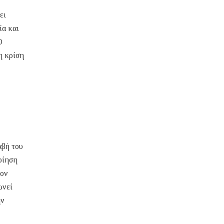
ει
ία και
Ο
η κρίση
αβή του
οίηση
τον
ωνεί
ην