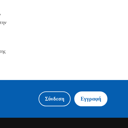
ν
 την
της
Σύνδεση
Εγγραφή