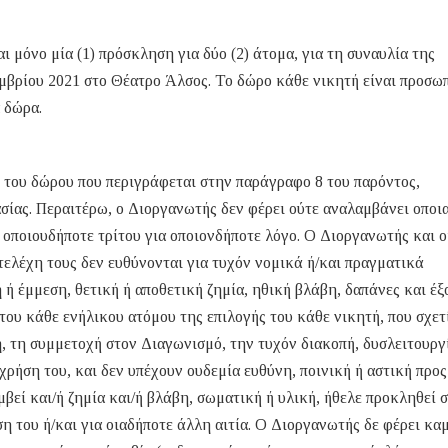
 μόνο μία (1) πρόσκληση για δύο (2) άτομα, για τη συναυλία της
μβρίου 2021 στο Θέατρο Άλσος. Το δώρο κάθε νικητή είναι προσωπ
α δώρα.
 του δώρου που περιγράφεται στην παράγραφο 8 του παρόντος,
ίας. Περαιτέρω, ο Διοργανωτής δεν φέρει ούτε αναλαμβάνει οποι
οποιουδήποτε τρίτου για οποιονδήποτε λόγο. Ο Διοργανωτής και ο
στελέχη τους δεν ευθύνονται για τυχόν νομικά ή/και πραγματικά
ή έμμεση, θετική ή αποθετική ζημία, ηθική βλάβη, δαπάνες και έξ
του κάθε ενήλικου ατόμου της επιλογής του κάθε νικητή, που σχετ
η, τη συμμετοχή στον Διαγωνισμό, την τυχόν διακοπή, δυσλειτουργ
ρήση του, και δεν υπέχουν ουδεμία ευθύνη, ποινική ή αστική προς
μβεί και/ή ζημία και/ή βλάβη, σωματική ή υλική, ήθελε προκληθεί 
η του ή/και για οιαδήποτε άλλη αιτία. Ο Διοργανωτής δε φέρει κα