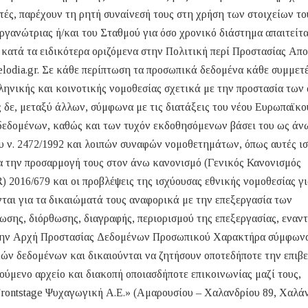
ές, παρέχουν τη ρητή συναίνεσή τους στη χρήση των στοιχείων το
γανώτριας ή/και του Σταθμού για όσο χρονικό διάστημα απαιτείτα
 κατά τα ειδικότερα οριζόμενα στην Πολιτική περί Προστασίας Απ
lodia.gr. Σε κάθε περίπτωση τα προσωπικά δεδομένα κάθε συμμετ
λληνικής και κοινοτικής νομοθεσίας σχετικά με την προστασία των
 δε, μεταξύ άλλων, σύμφωνα με τις διατάξεις του νέου Ευρωπαϊκο
δεδομένων, καθώς και των τυχόν εκδοθησόμενων βάσει του ως άν
υ ν. 2472/1992 και λοιπών συναφών νομοθετημάτων, όπως αυτές ι
ια την προσαρμογή τους στον άνω κανονισμό (Γενικός Κανονισμός
016/679 και οι προβλέψεις της ισχύουσας εθνικής νομοθεσίας γι
ται για τα δικαιώματά τους αναφορικά με την επεξεργασία των
σης, διόρθωσης, διαγραφής, περιορισμού της επεξεργασίας, εναν
στην Αρχή Προστασίας Δεδομένων Προσωπικού Χαρακτήρα σύμφωνα
ών δεδομένων και δικαιούνται να ζητήσουν οποτεδήποτε την επιβ
ούμενο αρχείο και διακοπή οποιασδήποτε επικοινωνίας μαζί τους,
Frontstage Ψυχαγωγική Α.Ε.» (Αμαρουσίου – Χαλανδρίου 89, Χαλάν