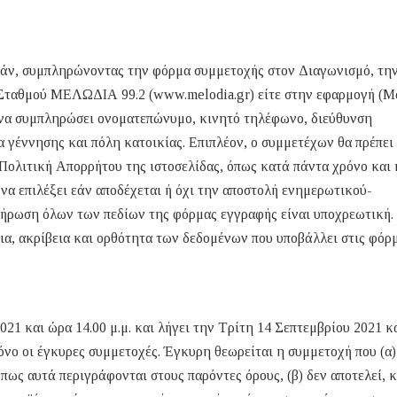
άν, συμπληρώνοντας την φόρμα συμμετοχής στον Διαγωνισμό, την
ύ Σταθμού ΜΕΛΩΔΙΑ 99.2 (www.melodia.gr) είτε στην εφαρμογή (M
 να συμπληρώσει ονοματεπώνυμο, κινητό τηλέφωνο, διεύθυνση
 γέννησης και πόλη κατοικίας. Επιπλέον, ο συμμετέχων θα πρέπει
Πολιτική Απορρήτου της ιστοσελίδας, όπως κατά πάντα χρόνο και 
να επιλέξει εάν αποδέχεται ή όχι την αποστολή ενημερωτικού-
πλήρωση όλων των πεδίων της φόρμας εγγραφής είναι υποχρεωτική.
ια, ακρίβεια και ορθότητα των δεδομένων που υποβάλλει στις φόρ
21 και ώρα 14.00 μ.μ. και λήγει την Τρίτη 14 Σεπτεμβρίου 2021 κ
νο οι έγκυρες συμμετοχές. Έγκυρη θεωρείται η συμμετοχή που (α)
πως αυτά περιγράφονται στους παρόντες όρους, (β) δεν αποτελεί, 