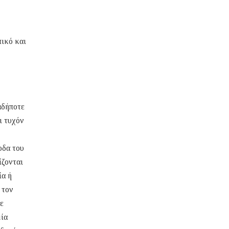
ικό και
αδήποτε
ι τυχόν
οδα του
ίζονται
ία ή
 τον
σε
μία