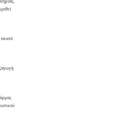
νδημίας,
κριθεί
 σκοπό
εξαγωγή
φόρμας
σωπικού
ί