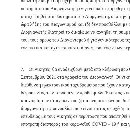
απόλυτη διακριτική ευχέρεια και κρίση του Διοργανωτή
συστήματα του Διοργανωτή ή εν γένει απάτης ή αθέμιτης
καταχωρηθεί στα συστήματα του Διοργανωτή, από την η
ώρα λήξης του Διαγωνισμού και (δ) δεν προσβάλλει με 
Διοργανωτής διατηρεί το δικαίωμα να αρνηθεί τη συμμ
του, τους όρους του Διαγωνισμού ή για γενικότερους τε
ενδεικτικά και όχι περιοριστικά αναφερομένων των πε
7. Οι νικητές θα αναδειχθούν μετά από κλήρωση που 
Σεπτεμβρίου 2021 στα γραφεία του Διοργανωτή. Οι νικ
διεύθυνση ηλεκτρονικού ταχυδρομείου που έχουν καταχ
δώρου εντός των τασσομένων προθεσμιών. Έκαστος νικη
και χρήση των στοιχείων του (ήτοι ονοματεπώνυμο, δι
διοργανωτή της συναυλίας, που είναι τρίτος σε σχέση 
απευθείας με τους νικητές σε περίπτωση που απαιτηθεί
αποτροπή διασποράς του κορωνοϊού COVID – 19 ή και γ