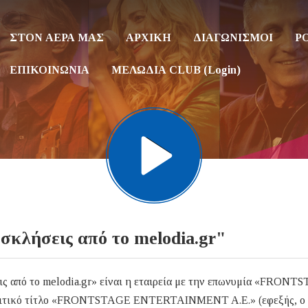
ΣΤΟΝ ΑΕΡΑ ΜΑΣ
ΑΡΧΙΚΗ
ΔΙΑΓΩΝΙΣΜΟΙ
P
ΕΠΙΚΟΙΝΩΝΙΑ
ΜΕΛΩΔΙΑ CLUB (Login)
σκλήσεις από το melodia.gr"
ς από το melodia.gr» είναι η εταιρεία με την επωνυμία «FRONT
ικό τίτλο «FRONTSTAGE ENTERTAINMENT A.E.» (εφεξής, ο