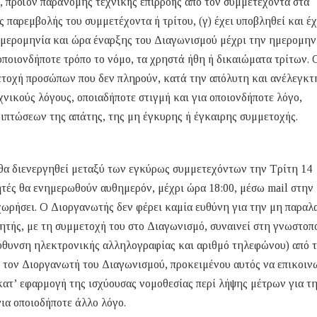
, προϊόν παράνομης τεχνικής επιρροής από τον συμμετέχοντα στα
 παρεμβολής του συμμετέχοντα ή τρίτου, (γ) έχει υποβληθεί και έχ
μερομηνία και ώρα έναρξης του Διαγωνισμού μέχρι την ημερομην
οποιονδήποτε τρόπο το νόμο, τα χρηστά ήθη ή δικαιώματα τρίτων. 
ετοχή προσώπων που δεν πληρούν, κατά την απόλυτη και ανέλεγκτ
χνικούς λόγους, οποιαδήποτε στιγμή και για οποιονδήποτε λόγο,
ριπτώσεων της απάτης, της μη έγκυρης ή έγκαιρης συμμετοχής.
θα διενεργηθεί μεταξύ των εγκύρως συμμετεχόντων την Τρίτη 14
ητές θα ενημερωθούν αυθημερόν, μέχρι ώρα 18:00, μέσω mail στην
ωρήσει. Ο Διοργανωτής δεν φέρει καμία ευθύνη για την μη παραλ
τής, με τη συμμετοχή του στο Διαγωνισμό, συναινεί στη γνωστοπ
εύθυνση ηλεκτρονικής αλληλογραφίας και αριθμό τηλεφώνου) από 
με τον Διοργανωτή του Διαγωνισμού, προκειμένου αυτός να επικοιν
 κατ’ εφαρμογή της ισχύουσας νομοθεσίας περί λήψης μέτρων για τ
ια οποιοδήποτε άλλο λόγο.