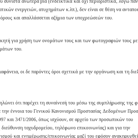
υ συνιστά ανωτέρα βία (ενδεικτικά και όχι περιοριστικά, λόγω πα
ικών ενεργειών, ατυχημάτων κ.λπ.), δεν είναι σε θέση να ανταπο
 όρους και απαλλάσσεται αζήμια των υποχρεώσεών του.
ικητή για χρήση των ονομάτων τους και των φωτογραφιών τους με
μάτων του.
αφάνεια, οι δε παρόντες όροι σχετικά με την οργάνωση και τη δι
ηλώνει ότι παρέχει τη συναίνεσή του μέσω της συμπλήρωσης της 
τά την έννοια του Γενικού Κανονισμού Προστασίας Δεδομένων Προ
97 και 3471/2006, όπως ισχύουν, σε αρχείο των προσωπικών του
διεύθυνση ταχυδρομείου, τηλέφωνο επικοινωνίας) και για την
νισμού και ενημέρωσης/επικοινωνίας μαζί του εφόσον ανακηρυχθε