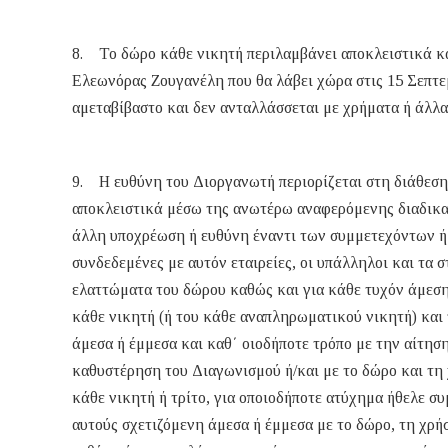
8. Το δώρο κάθε νικητή περιλαμβάνει αποκλειστικά και
Ελεωνόρας Ζουγανέλη που θα λάβει χώρα στις 15 Σεπτε
αμεταβίβαστο και δεν ανταλλάσσεται με χρήματα ή άλλ
9. Η ευθύνη του Διοργανωτή περιορίζεται στη διάθεση
αποκλειστικά μέσω της ανωτέρω αναφερόμενης διαδικασ
άλλη υποχρέωση ή ευθύνη έναντι των συμμετεχόντων ή 
συνδεδεμένες με αυτόν εταιρείες, οι υπάλληλοι και τα 
ελαττώματα του δώρου καθώς και για κάθε τυχόν άμεση 
κάθε νικητή (ή του κάθε αναπληρωματικού νικητή) και 
άμεσα ή έμμεσα και καθ΄ οιοδήποτε τρόπο με την αίτησ
καθυστέρηση του Διαγωνισμού ή/και με το δώρο και τη χ
κάθε νικητή ή τρίτο, για οποιοδήποτε ατύχημα ήθελε συ
αυτούς σχετιζόμενη άμεσα ή έμμεσα με το δώρο, τη χρήσ