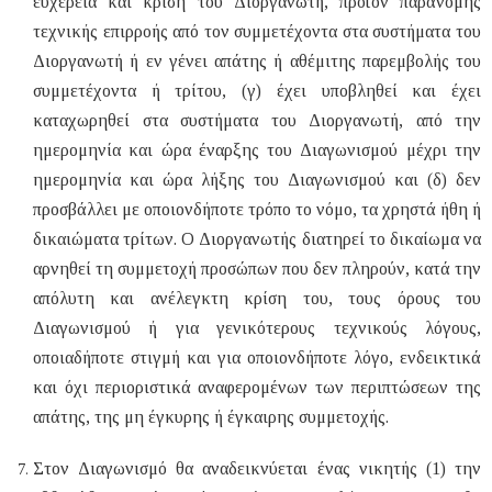
ευχέρεια και κρίση του Διοργανωτή, προϊόν παράνομης
τεχνικής επιρροής από τον συμμετέχοντα στα συστήματα του
Διοργανωτή ή εν γένει απάτης ή αθέμιτης παρεμβολής του
συμμετέχοντα ή τρίτου, (γ) έχει υποβληθεί και έχει
καταχωρηθεί στα συστήματα του Διοργανωτή, από την
ημερομηνία και ώρα έναρξης του Διαγωνισμού μέχρι την
ημερομηνία και ώρα λήξης του Διαγωνισμού και (δ) δεν
προσβάλλει με οποιονδήποτε τρόπο το νόμο, τα χρηστά ήθη ή
δικαιώματα τρίτων. Ο Διοργανωτής διατηρεί το δικαίωμα να
αρνηθεί τη συμμετοχή προσώπων που δεν πληρούν, κατά την
απόλυτη και ανέλεγκτη κρίση του, τους όρους του
Διαγωνισμού ή για γενικότερους τεχνικούς λόγους,
οποιαδήποτε στιγμή και για οποιονδήποτε λόγο, ενδεικτικά
και όχι περιοριστικά αναφερομένων των περιπτώσεων της
απάτης, της μη έγκυρης ή έγκαιρης συμμετοχής.
Στον Διαγωνισμό θα αναδεικνύεται ένας νικητής (1) την