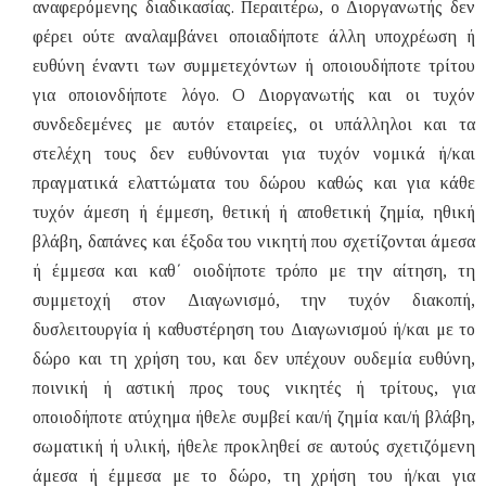
αναφερόμενης διαδικασίας. Περαιτέρω, ο Διοργανωτής δεν
φέρει ούτε αναλαμβάνει οποιαδήποτε άλλη υποχρέωση ή
ευθύνη έναντι των συμμετεχόντων ή οποιουδήποτε τρίτου
για οποιονδήποτε λόγο. Ο Διοργανωτής και οι τυχόν
συνδεδεμένες με αυτόν εταιρείες, οι υπάλληλοι και τα
στελέχη τους δεν ευθύνονται για τυχόν νομικά ή/και
πραγματικά ελαττώματα του δώρου καθώς και για κάθε
τυχόν άμεση ή έμμεση, θετική ή αποθετική ζημία, ηθική
βλάβη, δαπάνες και έξοδα του νικητή που σχετίζονται άμεσα
ή έμμεσα και καθ΄ οιοδήποτε τρόπο με την αίτηση, τη
συμμετοχή στον Διαγωνισμό, την τυχόν διακοπή,
δυσλειτουργία ή καθυστέρηση του Διαγωνισμού ή/και με το
δώρο και τη χρήση του, και δεν υπέχουν ουδεμία ευθύνη,
ποινική ή αστική προς τους νικητές ή τρίτους, για
οποιοδήποτε ατύχημα ήθελε συμβεί και/ή ζημία και/ή βλάβη,
σωματική ή υλική, ήθελε προκληθεί σε αυτούς σχετιζόμενη
άμεσα ή έμμεσα με το δώρο, τη χρήση του ή/και για