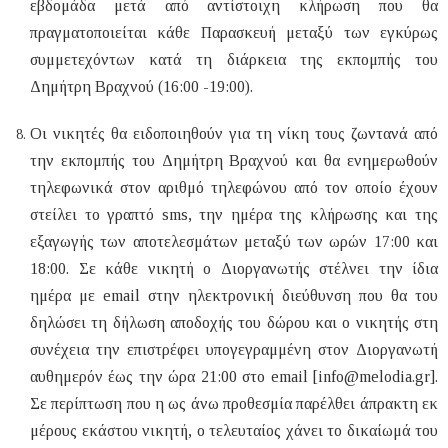
εβδομάδα μετά από αντίστοιχη κλήρωση που θα
πραγματοποιείται κάθε Παρασκευή μεταξύ των εγκύρως
συμμετεχόντων κατά τη διάρκεια της εκπομπής του
Δημήτρη Βραχνού (16:00 -19:00).
Οι νικητές θα ειδοποιηθούν για τη νίκη τους ζωντανά από
την εκπομπής του Δημήτρη Βραχνού και θα ενημερωθούν
τηλεφωνικά στον αριθμό τηλεφώνου από τον οποίο έχουν
στείλει το γραπτό
sms
, την ημέρα της κλήρωσης και της
εξαγωγής των αποτελεσμάτων μεταξύ των ωρών 17:00 και
18:00
. Σε κάθε νικητή ο Διοργανωτής στέλνει την ίδια
ημέρα με email στην ηλεκτρονική διεύθυνση που θα του
δηλώσει τη δήλωση αποδοχής του δώρου και o νικητής στη
συνέχεια την επιστρέφει υπογεγραμμένη στον Διοργανωτή
αυθημερόν έως την ώρα 21:00 στο email [
info@melodia.gr
]
.
Σε περίπτωση που η ως άνω προθεσμία παρέλθει άπρακτη εκ
μέρους εκάστου νικητή, ο τελευταίος χάνει το δικαίωμά του