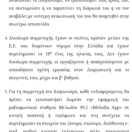
ανακαλέσει το Διαγωνισμό, να τροποποιήσει τους όρους του,
να συντομεύσει ή να παρατείνει τη διάρκειά του ή να τον
αναβάλει με νεότερη ανακοίνωσή του που θα αναρτηθεί στην
ανωτέρω ιστοσελίδα.
Δικαίωμα συμμετοχής έχουν οι πολίτες κρατών μελών της
Ε.Ε. που διαμένουν νόμιμα στην Ελλάδα και έχουν
συμπληρώσει το 18° έτος της ηλικίας τους. Δεν έχουν
δικαίωμα συμμετοχής οι εργαζόμενοι ή απασχολούμενοι με
οποιαδήποτε σχέση εργασίας στον Διοργανωτή και οι
συγγενείς τους μέχρι και β’ βαθμού.
Για τη συμμετοχή στο Διαγωνισμό, κάθε ενδιαφερόμενος θα
πρέπει να εγκαταστήσει δωρεάν την εφαρμογή του
ραδιοφωνικού σταθμού Μελωδία 99.2 «
Melodia
App
» σε
κινητή συσκευή ή τηλέφωνο και στη συνέχεια να
συμπληρώσει τα στοιχεία του (όνομα, επώνυμο, διεύθυνση e-
mail, αριθμό κινητού τηλεφώνου, φύλο, ημερομηνία