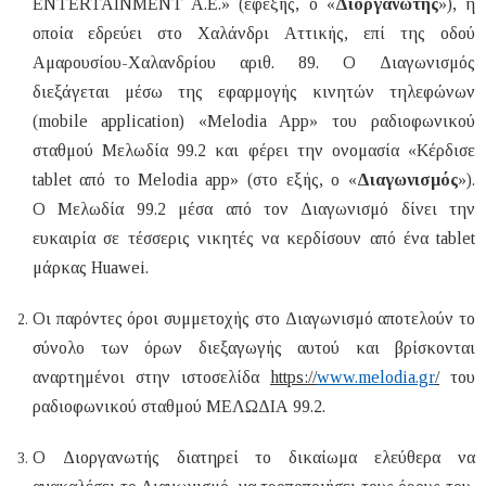
ENTERTAINMENT A.E.» (εφεξής, ο «
Διοργανωτής
»), η
οποία εδρεύει στο Χαλάνδρι Αττικής, επί της οδού
Αμαρουσίου-Χαλανδρίου αριθ. 89. Ο Διαγωνισμός
διεξάγεται μέσω της εφαρμογής κινητών τηλεφώνων
(
mobile
application
) «
Melodia
App
»
του ραδιοφωνικού
σταθμού Μελωδία 99.2 και φέρει την ονομασία «Κέρδισε
tablet
από το
Melodia
app
» (στο εξής,
o
«
Διαγωνισμός
»).
O Μελωδία 99.2 μέσα από τον Διαγωνισμό δίνει την
ευκαιρία σε τέσσερις νικητές να κερδίσουν από ένα
tablet
μάρκας Huawei.
Οι παρόντες όροι συμμετοχής στο Διαγωνισμό αποτελούν το
σύνολο των όρων διεξαγωγής αυτού και βρίσκονται
αναρτημένοι στην ιστοσελίδα
https://
www.melodia.gr
/
του
ραδιοφωνικού σταθμού
ΜΕΛΩΔΙΑ 99.2
.
Ο Διοργανωτής διατηρεί το δικαίωμα ελεύθερα να