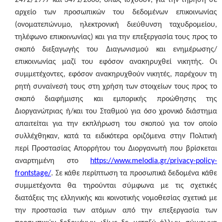
2472/1997 και 3471/2006, όπως ισχύουν, για την τήρηση σε
αρχείο των προσωπικών του δεδομένων επικοινωνίας
(ονοματεπώνυμο, ηλεκτρονική διεύθυνση ταχυδρομείου,
τηλέφωνο επικοινωνίας) και για την επεξεργασία τους προς το
σκοπό διεξαγωγής του Διαγωνισμού και ενημέρωσης/
επικοινωνίας μαζί του εφόσον ανακηρυχθεί νικητής. Οι
συμμετέχοντες, εφόσον ανακηρυχθούν νικητές, παρέχουν τη
ρητή συναίνεσή τους στη χρήση των στοιχείων τους προς το
σκοπό διαφήμισης και εμπορικής προώθησης της
Διοργανώτριας ή/και του Σταθμού για όσο χρονικό διάστημα
απαιτείται για την εκπλήρωση του σκοπού για τον οποίο
συλλέχθηκαν, κατά τα ειδικότερα οριζόμενα στην Πολιτική
περί Προστασίας Απορρήτου του Διοργανωτή που βρίσκεται
αναρτημένη στο
https://www.melodia.gr/privacy-policy-
frontstage/
.
Σε κάθε περίπτωση τα προσωπικά δεδομένα κάθε
συμμετέχοντα θα τηρούνται σύμφωνα με τις σχετικές
διατάξεις της ελληνικής και κοινοτικής νομοθεσίας σχετικά με
την προστασία των ατόμων από την επεξεργασία των