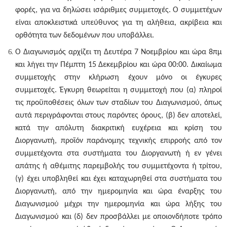
φορές, για να δηλώσει ισάριθμες συμμετοχές. Ο συμμετέχων
είναι αποκλειστικά υπεύθυνος για τη αλήθεια, ακρίβεια και
ορθότητα των δεδομένων που υποβάλλει.
Ο Διαγωνισμός αρχίζει τη Δευτέρα 7 Νοεμβρίου και
ώρα 8πμ
και λήγει την
Πέμπτη 15 Δεκεμβρίου
και ώρα 00:00
.
Δικαίωμα
συμμετοχής στην κλήρωση έχουν μόνο οι έγκυρες
συμμετοχές. Έγκυρη θεωρείται η συμμετοχή που (α) πληροί
τις προϋποθέσεις όλων των σταδίων του Διαγωνισμού, όπως
αυτά περιγράφονται στους παρόντες όρους, (β) δεν αποτελεί,
κατά την απόλυτη διακριτική ευχέρεια και κρίση του
Διοργανωτή, προϊόν παράνομης τεχνικής επιρροής από τον
συμμετέχοντα στα συστήματα του Διοργανωτή ή εν γένει
απάτης ή αθέμιτης παρεμβολής του συμμετέχοντα ή τρίτου,
(γ) έχει υποβληθεί και έχει καταχωρηθεί στα συστήματα του
Διοργανωτή, από την ημερομηνία και ώρα έναρξης του
Διαγωνισμού μέχρι την ημερομηνία και ώρα λήξης του
Διαγωνισμού και (δ) δεν προσβάλλει με οποιονδήποτε τρόπο