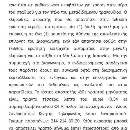
ερωτάται σε ραδιοφωνικό περιβάλλον για χρήση στον αέρα
του σταθμού για τον τίτλο του μεταδιδόμενου τραγουδιού. Ο
κληρωθείς ακροατής που θα απαντήσει στην τεθείσα
ερώτηση κερδίζει αυτομάτως μία (1) διπλή πρόσκληση για
επίσκεψη σε ένα (1) μουσείο της Αθήνας της αποκλειστικής
επιλογής του Διοργανωτή, ενώ εάν απαντήσει ορθώς στην
τεθείσα ερώτηση εισέρχεται αυτομάτως στην μεγάλη
κλήρωση για το ταξίδι στο Μπιλμπάο της Ισπανίας. Με την
συμμετοχή στο Διαγωνισμό, ο ενδιαφερόμενος αποδέχεται
τους παρόντες όρους και συναινεί ρητά στη διαφημιστική
εκμετάλλευση της ενέργειας και στην επεξεργασία των
προσωπικών του δεδομένων ως αναλυτικά πιο κάτω
παρατίθεται. Το κόστος αποστολής κάθε γραπτού μηνύματος
είναι τριάντα τέσσερα λεπτά του ευρώ (0,34 €)
συμπεριλαμβανομένου ΦΠΑ, πλέον του αναλογούντος Τέλους
Συνδρομητών Κινητής Τηλεφωνίας βάσει λογαριασμού.
Γραμμή παραπόνων: 214 214 80 20. Κάθε ακροατής μπορεί
να αποστείλει γραπτό μήνυμα (sms) περισσότερες από μία