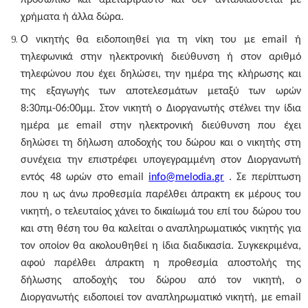
προσωπικό και αμεταβίβαστο και δεν ανταλλάσσεται με
χρήματα ή άλλα δώρα.
Ο νικητής θα ειδοποιηθεί για τη νίκη του με email ή
τηλεφωνικά στην ηλεκτρονική διεύθυνση ή στον αριθμό
τηλεφώνου που έχει δηλώσει, την ημέρα της κλήρωσης και
της εξαγωγής των αποτελεσμάτων μεταξύ των ωρών
8:30πμ-06:00μμ
. Στον νικητή ο Διοργανωτής στέλνει την ίδια
ημέρα με email στην ηλεκτρονική διεύθυνση που έχει
δηλώσει τη δήλωση αποδοχής του δώρου και o νικητής στη
συνέχεια την επιστρέφει υπογεγραμμένη στον Διοργανωτή
εντός 48 ωρών
στο email
info
@
melodia
.
gr
. Σε περίπτωση
που η ως άνω προθεσμία παρέλθει άπρακτη εκ μέρους του
νικητή, ο τελευταίος χάνει το δικαίωμά του επί του δώρου του
και στη θέση του θα καλείται ο αναπληρωματικός νικητής για
τον οποίον θα ακολουθηθεί η ίδια διαδικασία. Συγκεκριμένα,
αφού παρέλθει άπρακτη η προθεσμία αποστολής της
δήλωσης αποδοχής του δώρου από τον νικητή, ο
Διοργανωτής ειδοποιεί τον αναπληρωματικό νικητή, με email