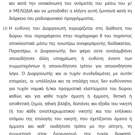
και κατά την ανακοίνωση του ονόματός του μέσω του ρ/
σ ΜΕΛΩΔΙΑ και να μεταδοθεί η κλήση αυτή ζωντανά κατά τη
διάρκεια του ραδιοφωνικού προγράμματος.
Η ευθύνη του Διοργανωτή περιορίζεται στη διάθεση του
δώρου που περιγράφεται στην παράγραφο 8 του παρόντος
αποκλειστικά μέσω της ανωτέρω αναφερόμενης διαδικασίας.
Περαιτέρω, ο Διοργανωτής δεν φέρει ούτε αναλαμβάνει
οποιαδήποτε άλλη υποχρέωση ή ευθύνη έναντι των
συμμετεχόντων ή οποιουδήποτε τρίτου για οποιονδήποτε
λόγο. Ο Διοργανωτής και οι τυχόν συνδεδεμένες με αυτόν
εταιρείες, οι υπάλληλοι και τα στελέχη τους δεν ευθύνονται
για τυχόν νομικά ή/και πραγματικά ελαττώματα του δώρου
καθώς και για κάθε τυχόν άμεση ή έμμεση, θετική ή
αποθετική ζημία, ηθική βλάβη, δαπάνες και έξοδα του νικητή
(ή του κάθε αναπληρωματικού νικητή) και του ενήλικου
ατόμου της επιλογής του νικητή, που σχετίζονται άμεσα ή
έμμεσα και καθ΄ οιοδήποτε τρόπο με την αίτηση, τη
συμμετοχή στον Διαγωνισμό, την τυχόν διακοπή,