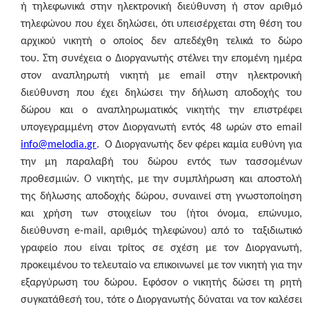
ή τηλεφωνικά στην ηλεκτρονική διεύθυνση ή στον αριθμό
τηλεφώνου που έχει δηλώσει, ότι υπεισέρχεται στη θέση του
αρχικού νικητή ο οποίος δεν απεδέχθη τελικά το δώρο
του. Στη συνέχεια ο Διοργανωτής στέλνει την επομένη ημέρα
στον αναπληρωτή νικητή με email στην ηλεκτρονική
διεύθυνση που έχει δηλώσει την δήλωση αποδοχής του
δώρου και o αναπληρωματικός νικητής την επιστρέφει
υπογεγραμμένη στον Διοργανωτή εντός
48 ωρών
στο email
info
@
melodia
.
gr
.
Ο Διοργανωτής δεν φέρει καμία ευθύνη για
την μη παραλαβή του δώρου εντός των τασσομένων
προθεσμιών. Ο νικητής, με την συμπλήρωση και αποστολή
της δήλωσης αποδοχής δώρου, συναινεί στη γνωστοποίηση
και χρήση των στοιχείων του (ήτοι όνομα, επώνυμο,
διεύθυνση e-mail, αριθμός τηλεφώνου) από το ταξιδιωτικό
γραφείο που είναι τρίτος σε σχέση με τον Διοργανωτή,
προκειμένου το τελευταίο να επικοινωνεί με τον νικητή για την
εξαργύρωση του δώρου. Εφόσον ο νικητής δώσει τη ρητή
συγκατάθεσή του, τότε ο Διοργανωτής δύναται να τον καλέσει