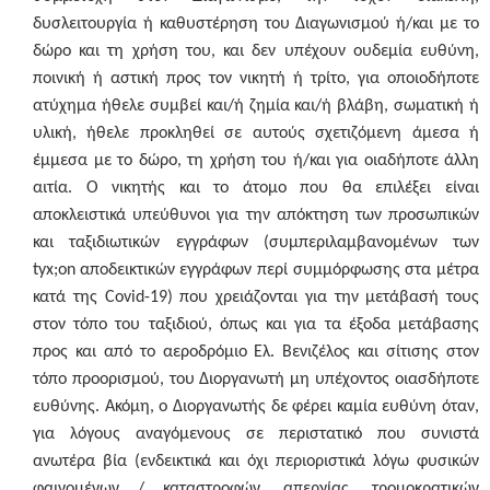
δυσλειτουργία ή καθυστέρηση του Διαγωνισμού ή/και με το
δώρο και τη χρήση του, και δεν υπέχουν ουδεμία ευθύνη,
ποινική ή αστική προς τον νικητή ή τρίτο, για οποιοδήποτε
ατύχημα ήθελε συμβεί και/ή ζημία και/ή βλάβη, σωματική ή
υλική, ήθελε προκληθεί σε αυτούς σχετιζόμενη άμεσα ή
έμμεσα με το δώρο, τη χρήση του ή/και για οιαδήποτε άλλη
αιτία. Ο νικητής και το άτομο που θα επιλέξει είναι
αποκλειστικά υπεύθυνοι για την απόκτηση των προσωπικών
και ταξιδιωτικών εγγράφων (συμπεριλαμβανομένων των
tyx
;
on
αποδεικτικών εγγράφων περί συμμόρφωσης στα μέτρα
κατά της
Covid
-19) που χρειάζονται για την μετάβασή τους
στον τόπο του ταξιδιού, όπως και για τα έξοδα μετάβασης
προς και από το αεροδρόμιο Ελ. Βενιζέλος και σίτισης στον
τόπο προορισμού, του Διοργανωτή μη υπέχοντος οιασδήποτε
ευθύνης. Ακόμη, ο Διοργανωτής δε φέρει καμία ευθύνη όταν,
για λόγους αναγόμενους σε περιστατικό που συνιστά
ανωτέρα βία (ενδεικτικά και όχι περιοριστικά λόγω φυσικών
φαινομένων / καταστροφών, απεργίας, τρομοκρατικών