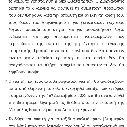
το νόμο, τα χρηστά ήθη ή δικαιώματα τρίτων. Ο Διοργανωτής
διατηρεί το δικαίωμα να αρνηθεί τη συμμετοχή προσώπων
που δεν πληρούν, κατά την απόλυτη και ανέλεγκτη κρίση του,
τους όρους του Διαγωνισμού ή για γενικότερους τεχνικούς
λόγους, οποιαδήποτε στιγμή και για οποιονδήποτε λόγο,
ενδεικτικά και όχι περιοριστικά αναφερομένων των
περιπτώσεων της απάτης, της μη έγκυρης ή έγκαιρης
συμμετοχής. Γραπτά μηνύματα (sms) που δεν θα απαντούν
σωστά στην τεθείσα ερώτηση ή στα οποία δεν θα
αναγράφονται τα πλήρη στοιχεία του αποστολέα δεν θα
ληφθούν υπόψη.
Ο νικητής και ένας αναπληρωματικός νικητής θα αναδειχθούν
μετά από κλήρωση που θα διενεργηθεί μεταξύ των εγκύρως
η
συμμετεχόντων την
16
Δεκεμβρίου 2022
και
θα ανακοινωθεί
την ίδια ημέρα λίγο μετά τις 8:30πμ από την εκπομπή της
Ματούλας Κουστένη και του Δημήτρη Βραχνού
.
Το δώρο του νικητή για το ταξίδι συνολικά τριών (3) ημερών
στο Μπιλμπάο της Ισπανίας περιλαμβάνει αποκλειστικά και