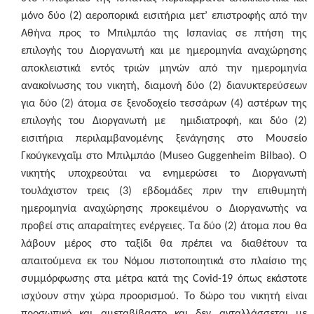
μόνο δύο (2)
αεροπορικά εισιτήρια μετ’ επιστροφής από την
Αθήνα προς το Μπιλμπάο της Ισπανίας σε πτήση της
επιλογής του Διοργανωτή και με ημερομηνία αναχώρησης
αποκλειστικά εντός τριών μηνών από την ημερομηνία
ανακοίνωσης του νικητή, διαμονή δύο (2) διανυκτερεύσεων
για δύο (2) άτομα
σε ξενοδοχείο τεσσάρων (4) αστέρων της
επιλογής του Διοργανωτή με ημιδιατροφή, και δύο (2)
εισιτήρια περιλαμβανομένης ξενάγησης στο Μουσείο
Γκούγκενχαϊμ στο Μπιλμπάο (Museo Guggenheim Bilbao)
. Ο
νικητής υποχρεούται να ενημερώσει το Διοργανωτή
τουλάχιστον τρεις (3) εβδομάδες πριν την επιθυμητή
ημερομηνία αναχώρησης προκειμένου ο Διοργανωτής να
προβεί στις απαραίτητες ενέργειες. Τα δύο (2) άτομα που θα
λάβουν μέρος στο ταξίδι θα πρέπει να διαθέτουν τα
απαιτούμενα εκ του Νόμου πιστοποιητικά στο πλαίσιο της
συμμόρφωσης στα μέτρα κατά της
Covid
-19 όπως εκάστοτε
ισχύουν στην χώρα προορισμού. Το δώρο του νικητή είναι