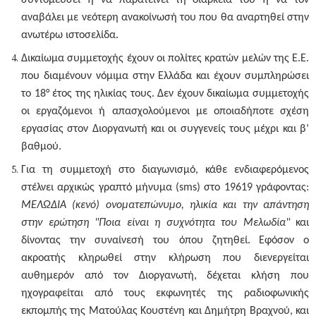
συντομεύσει ή να παρατείνει τη διάρκειά του ή να τον
αναβάλει με νεότερη ανακοίνωσή του που θα αναρτηθεί στην
ανωτέρω ιστοσελίδα.
Δικαίωμα συμμετοχής έχουν οι πολίτες κρατών μελών της Ε.Ε.
που διαμένουν νόμιμα στην Ελλάδα και έχουν συμπληρώσει
το 18° έτος της ηλικίας τους. Δεν έχουν δικαίωμα συμμετοχής
οι εργαζόμενοι ή απασχολούμενοι με οποιαδήποτε σχέση
εργασίας στον Διοργανωτή και οι συγγενείς τους μέχρι και β’
βαθμού.
Για τη συμμετοχή στο διαγωνισμό, κάθε ενδιαφερόμενος
στέλνει αρχικώς γραπτό μήνυμα (sms) στο
19619
γράφοντας:
ΜΕΛΩΔΙΑ (κενό) ονοματεπώνυμο, ηλικία και την απάντηση
στην ερώτηση "Ποια είναι η συχνότητα του Μελωδία"
και
δίνοντας την συναίνεσή του
όπου ζητηθεί.
Εφόσον ο
ακροατής κληρωθεί στην κλήρωση που διενεργείται
αυθημερόν από τον Διοργανωτή, δέχεται κλήση που
ηχογραφείται από τους εκφωνητές της ραδιοφωνικής
εκπομπής της Ματούλας Κουστένη και Δημήτρη Βραχνού, και