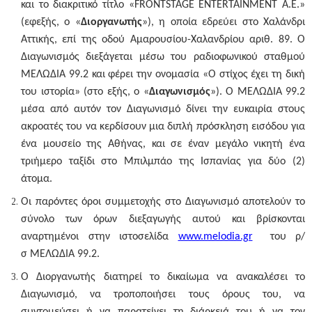
και το διακριτικό τίτλο «FRONTSTAGE ENTERTAINMENT A.E.»
(εφεξής, ο «
Διοργανωτής
»), η οποία εδρεύει στο Χαλάνδρι
Αττικής, επί της οδού Αμαρουσίου-Χαλανδρίου αριθ. 89. Ο
Διαγωνισμός διεξάγεται μέσω του ραδιοφωνικού σταθμού
ΜΕΛΩΔΙΑ 99.2 και φέρει την ονομασία «Ο στίχος έχει τη δική
του ιστορία» (στο εξής, ο «
Διαγωνισμός
»). O ΜΕΛΩΔΙΑ 99.2
μέσα από αυτόν τον Διαγωνισμό δίνει την ευκαιρία στους
ακροατές του να κερδίσουν μια διπλή πρόσκληση εισόδου για
ένα μουσείο της Αθήνας, και σε έναν μεγάλο νικητή ένα
τριήμερο
ταξίδι στο Μπιλμπάο της Ισπανίας για
δύο (2)
άτομα.
Οι παρόντες όροι συμμετοχής στο Διαγωνισμό αποτελούν το
σύνολο των όρων διεξαγωγής αυτού και βρίσκονται
αναρτημένοι στην ιστοσελίδα
www.melodia.gr
του ρ/
σ ΜΕΛΩΔΙΑ 99.2
.
Ο Διοργανωτής διατηρεί το δικαίωμα να ανακαλέσει το
Διαγωνισμό, να τροποποιήσει τους όρους του, να