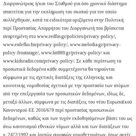
Διοργανώτριας ή/και του Σταθμού για όσο χρονικό διάστημα
απαιτείται για την εκπλήρωση του σκοπού για τον οποίο
συλλέχθηκαν, κατά τα ειδικότερα οριζόμενα στην Πολιτική
περί Προστασίας Απορρήτου του Διοργανωτή που βρίσκεται
αναρτημένη στο www.redfm.gr/policies/privacy-policy/,
www.enlefko.fm/privacy-policy/, www.melodia.gr/privacy-
policy-frontstage/, www.hit889.gr/privacy-policy/ και
www.kidsradio.com/privacy-policy/. Σε κάθε περίπτωση τα
προσωπικά δεδομένα κάθε συμμετέχοντα θα τηρούνται
σύμφωνα με τις σχετικές διατάξεις της ελληνικής και
κοινοτικής νομοθεσίας σχετικά με την προστασία των ατόμων
από την επεξεργασία των προσωπικών δεδομένων, ιδίως δε,
μεταξύ άλλων, σύμφωνα με τις διατάξεις του νέου Ευρωπαϊκού
Κανονισμού ΕΕ 2016/679 περί προστασίας προσωπικών
δεδομένων, καθώς και των τυχόν εκδοθησόμενων βάσει του ως
άνω κανονισμού εθνικών νόμων αλλά και των διατάξεων του
ν. 2472/1992 και λοιπών συναφών νομοθετημάτων, όπως αυτές