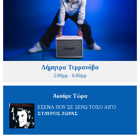
Δήμητρα Τερρανόβα
2:00μμ - 6:00μμ
Ακούμε Τώρα
ΕΣΕΝΑ ΠΟΥ ΣΕ ΞΕΡΩ ΤΟΣΟ ΛΙΓΟ
ΣΤΑΥΡΟΣ ΖΩΡΑΣ