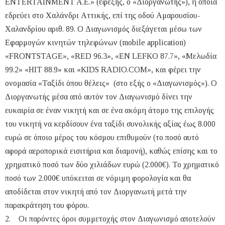
ENTERTAINMENT A.E.» (εφεξής, ο «Διοργανωτής»), η οποία
εδρεύει στο Χαλάνδρι Αττικής, επί της οδού Αμαρουσίου-
Χαλανδρίου αριθ. 89. Ο Διαγωνισμός διεξάγεται μέσω των
Εφαρμογών κινητών τηλεφώνων (mobile application)
«FRONTSTAGE», «RED 96.3», «EN LEFKO 87.7», «Μελωδία
99.2» «HIT 88.9» και «KIDS RADIO.COM», και φέρει την
ονομασία «Ταξίδι όπου θέλεις» (στο εξής ο «Διαγωνισμός»). O
Διοργανωτής μέσα από αυτόν τον Διαγωνισμό δίνει την
ευκαιρία σε έναν νικητή και σε ένα ακόμη άτομο της επιλογής
του νικητή να κερδίσουν ένα ταξίδι συνολικής αξίας έως 8.000
ευρώ σε όποιο μέρος του κόσμου επιθυμούν (το ποσό αυτό
αφορά αεροπορικά εισιτήρια και διαμονή), καθώς επίσης και το
χρηματικό ποσό των δύο χιλιάδων ευρώ (2.000€). Το χρηματικό
ποσό των 2.000€ υπόκειται σε νόμιμη φορολογία και θα
αποδίδεται στον νικητή από τον Διοργανωτή μετά την
παρακράτηση του φόρου.
2. Οι παρόντες όροι συμμετοχής στον Διαγωνισμό αποτελούν