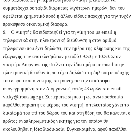
συμμετάσχει σε ταξίδι διάρκειας λιγότερων ημερών, δεν του
οφείλεται χρηματικό ποσό ή άλλου είδους παροχή για την τυχόν
προκύψασα οικονομική διαφορά.
9. Ο νικητής θα ειδοποιηθεί για τη νίκη του με email ή
τηλεφωνικά στην ηλεκτρονική διεύθυνση ή στον αριθμό
τηλεφώνου που έχει δηλώσει, την ημέρα της κλήρωσης και της
εξαγωγής των αποτελεσμάτων μεταξύ 09:30 με 10:30. Στον
νικητή ο Διοργανωτής στέλνει την ίδια ημέρα με email στην
ηλεκτρονική διεύθυνση που έχει δηλώσει τη δήλωση αποδοχής
του δώρου και o νικητής στη συνέχεια την επιστρέφει
υπογεγραμμένη στον Διοργανωτή εντός 48 ωρών στο email
vicky@frontstage.gr
. Σε περίπτωση που η ως άνω προθεσμία
παρέλθει άπρακτη εκ μέρους του νικητή, ο τελευταίος χάνει το
δικαίωμά του επί του δώρου του και στη θέση του θα καλείται ο
πρώτος αναπληρωματικός νικητής για τον οποίον θα
ακολουθηθεί η ίδια διαδικασία. Συγκεκριμένα, αφού παρέλθει