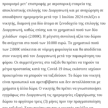
προορισμό μετ’ επιστροφής με αεροπορική εταιρεία της
αποκλειστικής επιλογής του Διοργανωτή και με αναχώρηση σε
οποιαδήποτε ημερομηνία μετά την 1 Ιουλίου 2024 επιλέξει ο
νικητής, διαμονή για δύο άτομα σε ξενοδοχείο της επιλογής του
Διοργανωτή, καθώς επίσης και το χρηματικό ποσό των δύο
χιλιάδων ευρώ (2.000€). Η μέγιστη συνολική αξία του δώρου
θα ανέρχεται στο ποσό των 10.000 ευρώ. Το χρηματικό ποσό
των 2.000€ υπόκειται σε νόμιμη φορολογία και θα αποδίδεται
στον νικητή από τον Διοργανωτή μετά την παρακράτηση του
φόρου. Οι συμμετέχοντες στο ταξίδι θα πρέπει να τηρούν τα
μέτρα προστασίας κατά της Covid-19 όπως εκάστοτε ισχύουν
προκειμένου να μπορούν να ταξιδεύουν. Το δώρο του νικητή
είναι προσωπικό και αμεταβίβαστο και δεν ανταλλάσσεται με
χρήματα ή άλλα δώρα. Ο νικητής θα πρέπει να γνωστοποιήσει
εγγράφως στο Διοργανωτή τις ημερομηνίες εξαργύρωσης του
δώρου το αργότερο τρεις (3) μήνες πριν την πραγματοποίηση
του ταξιδιού. Στην περίπτωση που ο νικητής επιλέξει να