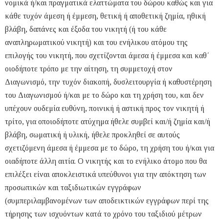
νομικά ή/και πραγματικά ελαττώματα του δώρου καθώς και για
κάθε τυχόν άμεση ή έμμεση, θετική ή αποθετική ζημία, ηθική
βλάβη, δαπάνες και έξοδα του νικητή (ή του κάθε
αναπληρωματικού νικητή) και του ενήλικου ατόμου της
επιλογής του νικητή, που σχετίζονται άμεσα ή έμμεσα και καθ΄
οιοδήποτε τρόπο με την αίτηση, τη συμμετοχή στον
Διαγωνισμό, την τυχόν διακοπή, δυσλειτουργία ή καθυστέρηση
του Διαγωνισμού ή/και με το δώρο και τη χρήση του, και δεν
υπέχουν ουδεμία ευθύνη, ποινική ή αστική προς τον νικητή ή
τρίτο, για οποιοδήποτε ατύχημα ήθελε συμβεί και/ή ζημία και/ή
βλάβη, σωματική ή υλική, ήθελε προκληθεί σε αυτούς
σχετιζόμενη άμεσα ή έμμεσα με το δώρο, τη χρήση του ή/και για
οιαδήποτε άλλη αιτία. Ο νικητής και το ενήλικο άτομο που θα
επιλέξει είναι αποκλειστικά υπεύθυνοι για την απόκτηση των
προσωπικών και ταξιδιωτικών εγγράφων
(συμπεριλαμβανομένων των αποδεικτικών εγγράφων περί της
τήρησης των ισχυόντων κατά το χρόνο του ταξιδιού μέτρων