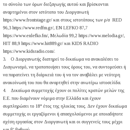
το σύνολο των όρων διεξαγωγής αυτού και βρίσκονται
αναρτημένοι στον ιστότοπο του Διοργανωτή
https://www.frontstage.gr/ και στους ιστοτόπους των ρ/σ RED
96,3 https://www.redfm.gr/, EN LEFKO 87,7
https://www.enlefko.fm/, Μελωδία 99,2 https://www.melodia.gr/,
HIT 88,9 https://www.hit889.gr/ και KIDS RADIO
https://www.kidsradio.com/.
3. Ο Διοργανωτής διατηρεί το δικαίωμα να ανακαλέσει το
Διαγωνισμό, να τροποποιήσει τους όρους του, να συντομεύσει ή
να παρατείνει τη διάρκειά του ή να τον αναβάλει με νεότερη
ανακοίνωσή του που θα αναρτηθεί στην ανωτέρω ιστοσελίδα.
4. Δικαίωμα συμμετοχής έχουν οι πολίτες κρατών μελών της
Ε.Ε. που διαμένουν νόμιμα στην Ελλάδα και έχουν
συμπληρώσει το 18° έτος της ηλικίας τους. Δεν έχουν δικαίωμα
συμμετοχής οι εργαζόμενοι ή απασχολούμενοι με οποιαδήποτε
σχέση εργασίας στον Διοργανωτή και οι συγγενείς τους μέχρι
και β’ βαθμού.