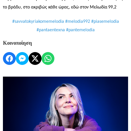
το βράδυ, στο ακριβώς κάθε ώρας, εδώ
στον Μελωδία
99,2
#savvatokyriakomemelodia #melodia992 #piasemelodia
#pantaentexna #pantemelodia
Κοινοποίηση