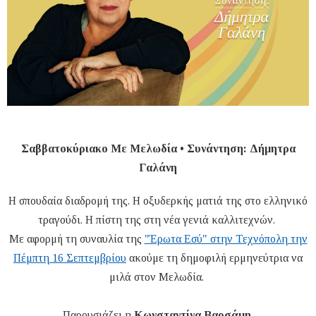
Σαββατοκύριακο Με Μελωδία • Συνάντηση: Δήμητρα
Γαλάνη
Η σπουδαία διαδρομή της. Η οξυδερκής ματιά της στο ελληνικό
τραγούδι. Η πίστη της στη νέα γενιά καλλιτεχνών.
Με αφορμή τη συναυλία της
"Έρωτα Εσύ" στην Τεχνόπολη την
Πέμπτη 16 Σεπτεμβρίου
ακούμε τη δημοφιλή ερμηνεύτρια να
μιλά στον Μελωδία.
Παρουσιάζει η
Κωνσταντίνα Βαρσάμη
.