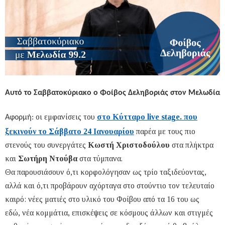
Αυτό το Σαββατοκύριακο ο Φοίβος Δεληβοριάς στον Μελωδία
οι εμφανίσεις του
στο Κύτταρο live stage. που
Αφορμή:
ξεκινούν το Σάββατο 24 Ιανουαρίου
παρέα με τους πιο
στενούς του συνεργάτες
Κωστή Χριστοδούλου
στα πλήκτρα
και
Σ
ωτήρη Ντούβα
στα τύμπανα.
Θα παρουσιάσουν ό,τι κορφολόγησαν ως τρίο ταξιδεύοντας,
αλλά και ό,τι προβάρουν αχόρταγα στο στούντιο τον τελευταίο
καιρό: νέες ματιές στο υλικό του Φοίβου από τα 16 του ως
εδώ, νέα κομμάτια, επισκέψεις σε κόσμους άλλων και στιγμές