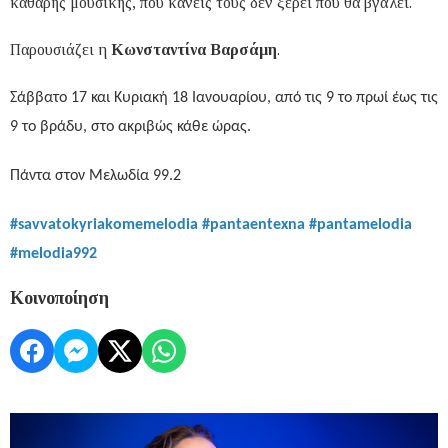
καθαρής μουσικής, που κανείς τους δεν ξέρει πού θα βγάλει.
Παρουσιάζει η
Κωνσταντίνα Βαρσάμη
.
Σάββατο 17 και Κυριακή 18 Ιανουαρίου, από τις 9 το πρωί έως τις
9 το βράδυ, στο ακριβώς κάθε ώρας.
Πάντα στον Μελωδία 99.2
#savvatokyriakomemelodia #pantaentexna #pantamelodia
#melodia992
Κοινοποίηση