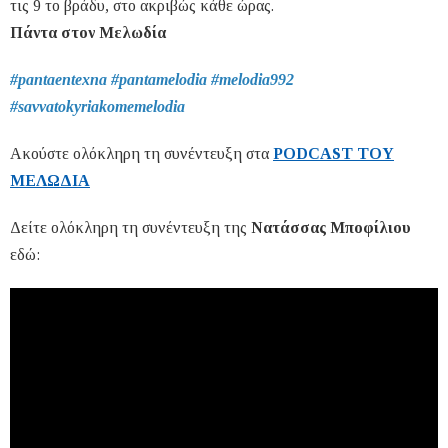
τις 9 το βράδυ, στο ακριβώς κάθε ώρας.
Πάντα στον Μελωδία
#pantaentexna #pantamelodia #melodia992
#savvatokyriakomemelodia
Ακούστε ολόκληρη τη συνέντευξη στα
PODCAST TOY
ΜΕΛΩΔΙΑ
Δείτε ολόκληρη τη συνέντευξη της
Νατάσσας Μποφίλιου
εδώ: