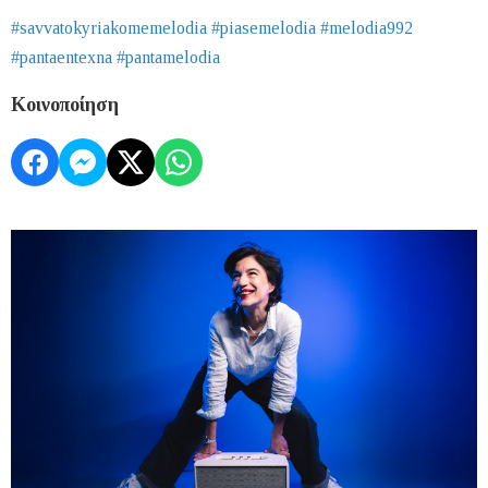
#savvatokyriakomemelodia #piasemelodia #melodia992
#pantaentexna #pantamelodia
Κοινοποίηση