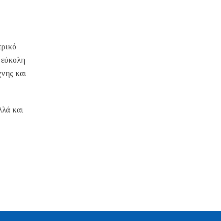
τρικό
ι εύκολη
χνης και
λλά και