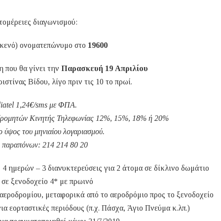
τομέρειες διαγωνισμού:
κενό) ονοματεπώνυμο στο
19600
ση που θα γίνει την
Παρασκευή 19 Απριλίου
στίνας Βίδου, λίγο πριν τις 10 το πρωί.
iatel 1,24€/sms με ΦΠΑ.
νδρομητών Κινητής Τηλεφωνίας 12%, 15%, 18% ή 20%
ο ύψος του μηνιαίου λογαριασμού.
 παραπόνων: 214 214 80 20
 4 ημερών – 3 διανυκτερεύσεις για 2 άτομα σε δίκλινο δωμάτιο
σε ξενοδοχείο 4* με πρωινό
 αεροδρομίου, μεταφορικά από το αεροδρόμιο προς το ξενοδοχείο
ια εορταστικές περιόδους (π.χ. Πάσχα, Άγιο Πνεύμα κ.λπ.)