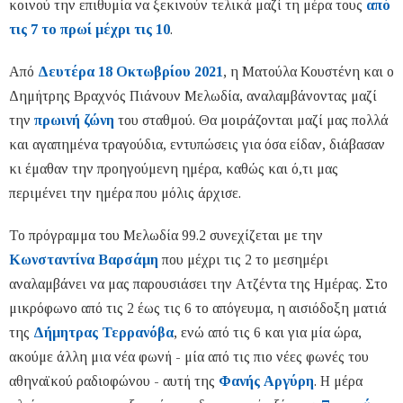
κοινού την επιθυμία να ξεκινούν τελικά μαζί τη μέρα τους
από
τις 7 το πρωί μέχρι τις 10
.
Από
Δευτέρα 18 Οκτωβρίου 2021
, η Ματούλα Κουστένη και ο
Δημήτρης Βραχνός Πιάνουν Μελωδία, αναλαμβάνοντας μαζί
την
πρωινή ζώνη
του σταθμού. Θα μοιράζονται μαζί μας πολλά
και αγαπημένα τραγούδια, εντυπώσεις για όσα είδαν, διάβασαν
κι έμαθαν την προηγούμενη ημέρα, καθώς και ό,τι μας
περιμένει την ημέρα που μόλις άρχισε.
Το πρόγραμμα του Μελωδία 99.2 συνεχίζεται με την
Κωνσταντίνα Βαρσάμη
που μέχρι τις 2 το μεσημέρι
αναλαμβάνει να μας παρουσιάσει την Ατζέντα της Ημέρας. Στο
μικρόφωνο από τις 2 έως τις 6 το απόγευμα, η αισιόδοξη ματιά
της
Δήμητρας Τερρανόβα
, ενώ από τις 6 και για μία ώρα,
ακούμε άλλη μια νέα φωνή - μία από τις πιο νέες φωνές του
αθηναϊκού ραδιοφώνου - αυτή της
Φανής Αργύρη
. Η μέρα