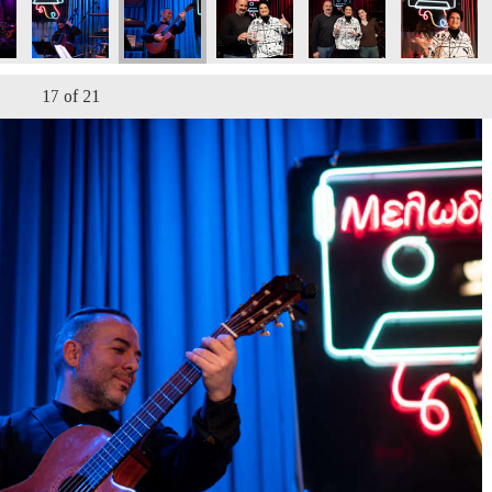
17
of 21