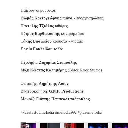
Παίζουν οι μουσικοί:
Θωμάς Κοντογεώργης πιάνο
- ενορχηστρώσεις
Παντελής Τζιάλας
κιθάρες
Πέτρος Βαρθακούρης
κοντραμπάσο
Τάκης Βασιλείου
κρουστά - ντραμς
Σοφία Ευκλείδου
τσέλο
Ηχοληψία
Ζαχαρίας Σταμούλης
Μίξη
Κώστας Καλημέρης
(Black Rock Studio)
Φωτιστής:
Δημήτρης Λάιος
Βιντεοσκόπηση:
G.N.P. Productions
Μοντάζ:
Γιάννης Παπαναστασόπουλος
#kasetestoumelodia #melodia992 #piasemelodia