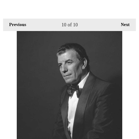
10
of 10
Previous
Next