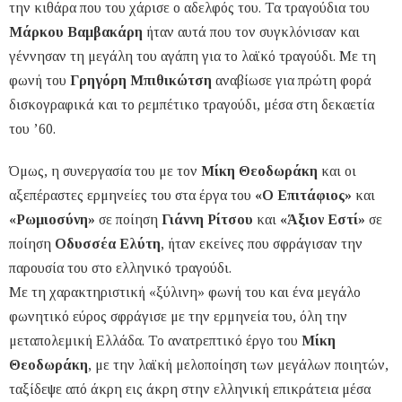
την κιθάρα που του χάρισε ο αδελφός του. Τα τραγούδια του
Μάρκου Βαμβακάρη
ήταν αυτά που τον συγκλόνισαν και
γέννησαν τη μεγάλη του αγάπη για το λαϊκό τραγούδι. Με τη
φωνή του
Γρηγόρη Μπιθικώτση
αναβίωσε για πρώτη φορά
δισκογραφικά και το ρεμπέτικο τραγούδι, μέσα στη δεκαετία
του ’60.
Όμως, η συνεργασία του με τον
Μίκη Θεοδωράκη
και οι
αξεπέραστες ερμηνείες του στα έργα του
«Ο Επιτάφιος»
και
«Ρωμιοσύνη»
σε ποίηση
Γιάννη Ρίτσου
και
«Άξιον Εστί»
σε
ποίηση
Οδυσσέα Ελύτη
, ήταν εκείνες που σφράγισαν την
παρουσία του στο ελληνικό τραγούδι.
Με τη χαρακτηριστική «ξύλινη» φωνή του και ένα μεγάλο
φωνητικό εύρος σφράγισε με την ερμηνεία του, όλη την
μεταπολεμική Ελλάδα. Το ανατρεπτικό έργο του
Μίκη
Θεοδωράκη
, με την λαϊκή μελοποίηση των μεγάλων ποιητών,
ταξίδεψε από άκρη εις άκρη στην ελληνική επικράτεια μέσα