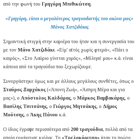
από την φωνή του
Γρηγόρη Μπιθικώτση
.
«Γρηγόρη, είσαι ο μεγαλύτερος τραγουδιστής του αιώνα μας»
Μάνος Χατζιδάκις
Σημαντική στιγμή στην καριέρα του ήταν και η συνεργασία του
με τον
Μάνο Χατζιδάκι
. «Είμ' αϊτός χωρίς φτερά», «Πάει ο
καιρός», «Στο Λαύριο γίνεται χορός», «Μίλησέ μου» κ.ά. είναι
κάποια από τα τραγούδια που ξεχωρίζουμε.
Συνεργάστηκε όμως και με άλλους μεγάλους συνθέτες, όπως ο
Σταύρος Ξαρχάκος
(«Άπονη Ζωή», «Άσπρη Μέρα και για
μας»), ο
Απόστολος Καλδάρας
, ο
Μάρκος Βαμβακάρης
, ο
Βασίλης Τσιτσάνης
, ο
Γιώργος Μητσάκης
, ο
Δήμος
Μούτσης
, ο
Άκης Πάνου
κ.ά.
Ο ίδιος έγραψε περισσότερα από
200 τραγούδια
, πολλά από τα
οποία ερμήνευσε κιόλας. Το
«Τρελοκόριτσο»
ήταν το πρώτο