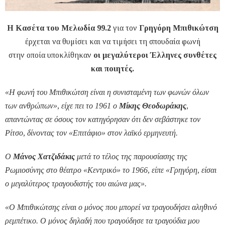
Η Κασέτα του Μελωδία 99.2
για τον
Γρηγόρη Μπιθικώτση
έρχεται να θυμίσει και να τιμήσει τη σπουδαία φωνή
στην οποία υποκλίθηκαν
οι μεγαλύτεροι Έλληνες συνθέτες
και ποιητές.
«Η φωνή του Μπιθικώτση είναι η συνισταμένη των φωνών όλων
των ανθρώπων», είχε πει το 1961 ο
Μίκης Θεοδωράκης
,
απαντώντας σε όσους τον κατηγόρησαν ότι δεν σεβάστηκε τον
Ρίτσο, δίνοντας τον «Επιτάφιο» στον λαϊκό ερμηνευτή.
Ο
Μάνος Χατζιδάκις
μετά το τέλος της παρουσίασης της
Ρωμιοσύνης στο θέατρο «Κεντρικό» το 1966, είπε «Γρηγόρη, είσαι
ο μεγαλύτερος τραγουδιστής του αιώνα μας».
«Ο Μπιθικώτσης είναι ο μόνος που μπορεί να τραγουδήσει αληθινό
ρεμπέτικο. Ο μόνος δηλαδή που τραγούδησε τα τραγούδια μου