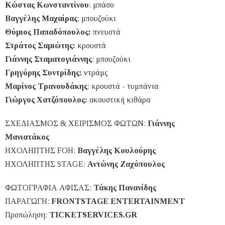
Κώστας Κωνσταντίνου
: μπάσο
Βαγγέλης Μαχαίρας
: μπουζούκι
Θύμιος Παπαδόπουλος:
πνευστά
Στράτος Σαμιώτης:
κρουστά
Γιάννης Σταματογιάννης
: μπουζούκι
Γρηγόρης Συντρίδης:
ντράμς
Μαρίνος Τρανουδάκης
: κρουστά - τυμπάνια
Γιώργος Χατζόπουλος:
ακουστική κιθάρα
ΣΧΕΔΙΑΣΜΟΣ & ΧΕΙΡΙΣΜΟΣ ΦΩΤΩΝ:
Γιάννης
Μανιατάκος
ΗΧΟΛΗΠΤΗΣ FOH:
Βαγγέλης Κουλούρης
ΗΧΟΛΗΠΤΗΣ STAGE:
Αντώνης Ζαχόπουλος
ΦΩΤΟΓΡΑΦΙΑ ΑΦΙΣΑΣ:
Τάκης Πανανίδης
ΠΑΡΑΓΩΓΗ:
FRONTSTAGE ENTERTAINMENT
Προπώληση:
TICKETSERVICES.GR