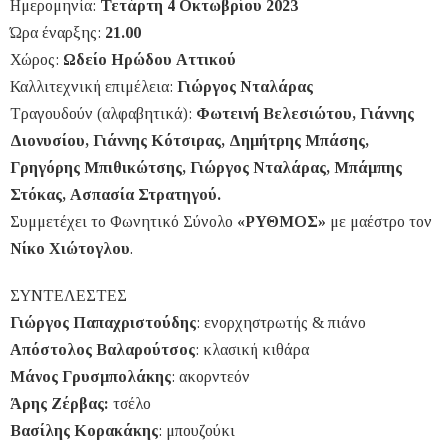
Ημερομηνία:
Τετάρτη 4 Οκτωβρίου 2023
Ώρα έναρξης:
21.00
Χώρος:
Ωδείο Ηρώδου Αττικού
Καλλιτεχνική επιμέλεια:
Γιώργος Νταλάρας
Τραγουδούν (αλφαβητικά):
Φωτεινή Βελεσιώτου, Γιάννης
Διονυσίου, Γιάννης Κότσιρας, Δημήτρης Μπάσης,
Γρηγόρης Μπιθικώτσης, Γιώργος Νταλάρας, Μπάμπης
Στόκας, Ασπασία Στρατηγού.
Συμμετέχει το Φωνητικό Σύνολο
«ΡΥΘΜΟΣ»
με μαέστρο τον
Νίκο Χιώτογλου
.
ΣΥΝΤΕΛΕΣΤΕΣ
Γιώργος Παπαχριστούδης
: ενορχηστρωτής & πιάνο
Απόστολος Βαλαρούτσος
: κλασική κιθάρα
Μάνος Γρυσμπολάκης
: ακορντεόν
Άρης Ζέρβας:
τσέλο
Βασίλης Κορακάκης
: μπουζούκι