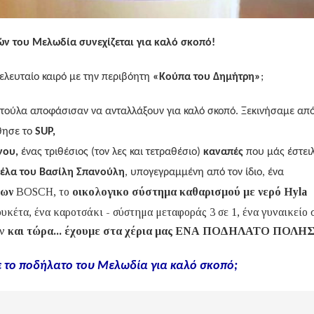
ών του Μελωδία συνεχίζεται για καλό σκοπό!
τελευταίο καιρό με την περιβόητη
«Κούπα του Δημήτρη»
;
τούλα αποφάσισαν να ανταλλάξουν για καλό σκοπό. Ξεκινήσαμε από
θησε το
SUP,
νου,
ένας τριθέσιος (τον λες και τετραθέσιο)
καναπές
που μάς έστει
έλα του Βασίλη Σπανούλη
, υπογεγραμμένη από τον ίδιο, ένα
χων
BOSCH
, το
οικολογικο σύστημα καθαρισμού με νερό Hyla
ουκέτα, ένα καροτσάκι - σύστημα μεταφοράς 3 σε 1, ένα γυναικείο 
ων
και τώρα...
έχουμε στα χέρια μας ΕΝΑ ΠΟΔΗΛΑΤΟ ΠΟΛΗΣ
τε το ποδήλατο του Μελωδία για καλό σκοπό;