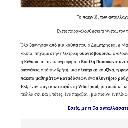
Το παιχνίδι των ανταλλαγ
Έχετε παρακολουθήσει τι γίνεται τον 
Όλα ξεκίνησαν από
μία κούπα
που ο Δημήτρης και η Μα
κούπα, πήγαμε στην ηλεκτρική
οδοντόβουρτσα
, ακολού
η
Κιθάρα
με την υπογραφή του
Βασίλη Παπακωνσταντί
οικογένεια από την Κρήτη, μια
ηλεκτρική κουζίνα,
η φαν
μαθημάτων καταδύσεων,
ένα
πλυντήριο ρού
πακέτο
Est,
έναν
ψυγειοκαταψύκτη Whirlpool,
μία παιδική κ
πέδιλα σκι και μπότες, ένα παραβάν, μια πισίνα ενηλίκ
Εσείς, με τι θα ανταλλάσα