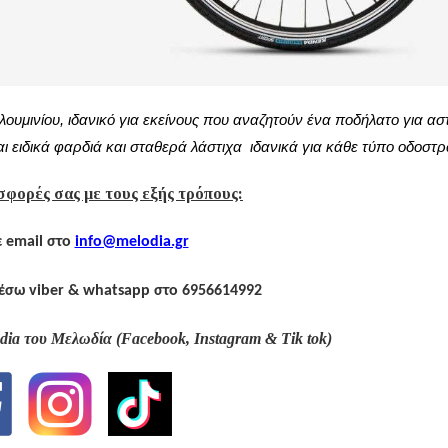
ουμινίου, ιδανικό για εκείνους που αναζητούν ένα ποδήλατο για ασ
αι ειδικά φαρδιά
και σταθερά
λάστιχα ιδανικά για κάθε τύπο οδοστ
σφορές σας με τους εξής τρόπους:
τε email στο
info@melodia.gr
μέσω viber & whatsapp στο 6956614992
edia του Μελωδία (Facebook, Ιnstagram & Τik tok)