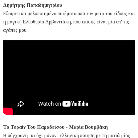
Δημήτρης Παπαδημητρίου
Εξαιρετικά μελοποιημένα ποιήματα από τον μετρ του είδους και
η μαγική Ελευθερία Αρβανιτάκη, που επίσης είναι μία απ' τις
αγάπες μου.
Το Τεραίν Του Παραδείσου - Μαρία Βουμβάκη
Η σύγχρονη -κι όχι μόνον- ελληνική ποίηση με τη ματιά μίας