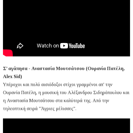
Σ’ αγάπησα - Αναστασία Μουτσάτσου (Ουρανία Πατέλη,
Alex Sid)
Υπέροχοι και πολύ αισιόδοξοι στίχοι γραμμένοι απ' την
Ουρανία Πατέλη, η μουσική του Αλέξανδρου Σιδηρόπουλου και
η Αναστασία Μουτσάτσου στα καλύτερά της. Από την
τηλεοπτική σειρά "Άγριες μέλισσες".