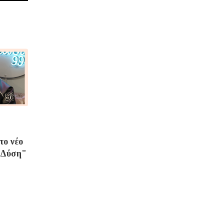
το νέο
 Δύση"