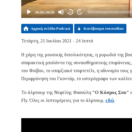
00:00
|
00:00
20
20
Αρχική σελίδα Podcast
Κατέβασμα επεισοδίου
Τετάρτη, 21 Ιουλίου 2021 - 24 λεπτά
Η χάρη της μουσικής διπολικότητας, η μυρωδιά της βου
σπαρακτική μπαλάντα της συναισθηματικής επιφάνειας,
του Φοίβου, το υπαρξιακό τσιφτετέλι, η αδυναμία τους 
Περιφρόνηση του Γκοντάρ, το υστερόγραφο των καλλιτ
Το άλμπουμ της Νεφέλης Φασούλη
"Ο Κόσμος Σου"
σ
Fly. Όλες οι λεπτομέρειες για το άλμπουμ,
εδώ
.