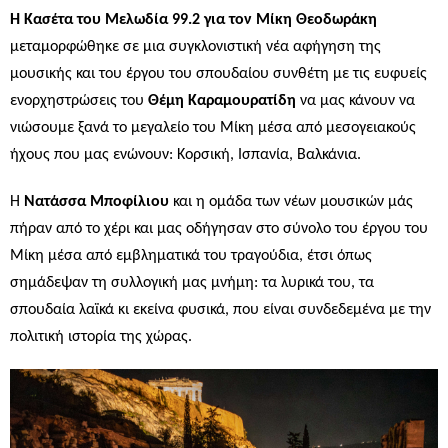
Η Κασέτα του Μελωδία 99.2
για τον Μίκη Θεοδωράκη
μεταμορφώθηκε σε μια συγκλονιστική νέα αφήγηση της
μουσικής και του έργου του σπουδαίου συνθέτη με τις ευφυείς
ενορχηστρώσεις του
Θέμη Καραμουρατίδη
να μας κάνουν να
νιώσουμε ξανά το μεγαλείο του Μίκη μέσα από μεσογειακούς
ήχους που μας ενώνουν: Κορσική, Ισπανία, Βαλκάνια.
Η
Νατάσσα Μποφίλιου
και η ομάδα των νέων μουσικών μάς
πήραν από το χέρι και μας οδήγησαν στο σύνολο του έργου του
Μίκη μέσα από εμβληματικά του τραγούδια, έτσι όπως
σημάδεψαν τη συλλογική μας μνήμη: τα λυρικά του, τα
σπουδαία λαϊκά κι εκείνα φυσικά, που είναι συνδεδεμένα με την
πολιτική ιστορία της χώρας.