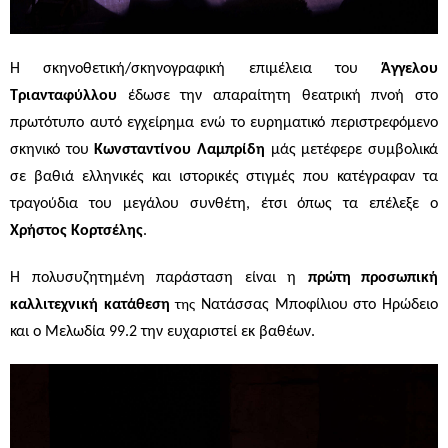
Η σκηνοθετική/σκηνογραφική επιμέλεια του
Άγγελου
Τριανταφύλλου
έδωσε την απαραίτητη θεατρική πνοή στο
πρωτότυπο αυτό εγχείρημα ενώ το ευρηματικό περιστρεφόμενο
σκηνικό του
Κωνσταντίνου Λαμπρίδη
μάς μετέφερε συμβολικά
σε βαθιά ελληνικές και ιστορικές στιγμές που κατέγραφαν τα
τραγούδια του μεγάλου συνθέτη, έτσι όπως τα επέλεξε ο
Χρήστος Κορτσέλης
.
Η πολυσυζητημένη παράσταση είναι η
πρώτη
προσωπική
καλλιτεχνική κατάθεση
Νατάσσας Μποφίλιου
στο Ηρώδειο
της
και ο Μελωδία 99.2 την ευχαριστεί εκ βαθέων.