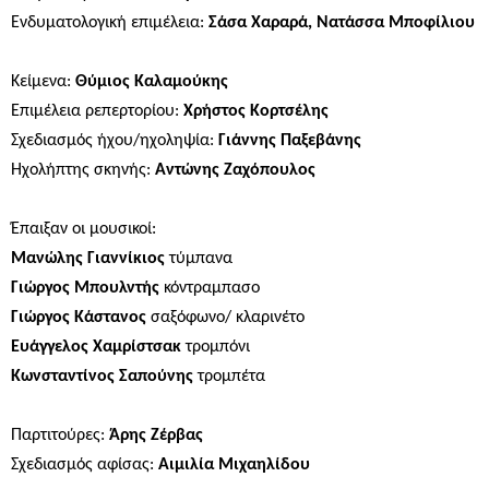
Ενδυματολογική επιμέλεια:
Σάσα Χαραρά, Νατάσσα Μποφίλιου
Κείμενα:
Θύμιος Καλαμούκης
Επιμέλεια ρεπερτορίου:
Χρήστος Κορτσέλης
Σχεδιασμός ήχου/ηχοληψία:
Γιάννης Παξεβάνης
Ηχολήπτης σκηνής:
Αντώνης Ζαχόπουλος
Έπαιξαν οι μουσικοί:
Μανώλης Γιαννίκιος
τύμπανα
Γιώργος Μπουλντής
κόντραμπασο
Γιώργος Κάστανος
σαξόφωνο/ κλαρινέτο
Ευάγγελος Χαμρίστσακ
τρομπόνι
Κωνσταντίνος Σαπούνης
τρομπέτα
Παρτιτούρες:
Άρης Ζέρβας
Σχεδιασμός αφίσας:
Αιμιλία Μιχαηλίδου