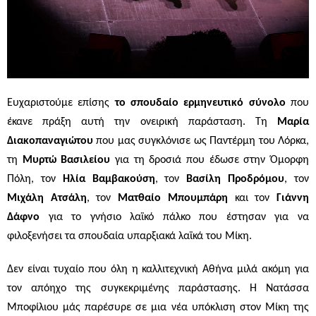
Ευχαριστούμε επίσης
το σπουδαίο ερμηνευτικό σύνολο
που
έκανε πράξη αυτή την ονειρική παράσταση. Τη
Μαρία
Διακοπαναγιώτου
που μας συγκλόνισε ως Παντέρμη του Λόρκα,
τη
Μυρτώ Βασιλείου
για τη δροσιά που έδωσε στην Όμορφη
Πόλη, τον
Ηλία Βαμβακούση
, τον
Βασίλη Προδρόμου
, τον
Μιχάλη Ατσάλη
, τον
Ματθαίο Μπουμπάρη
και τον
Γιάννη
Δάφνο
για το γνήσιο λαϊκό πάλκο που έστησαν για να
φιλοξενήσει τα σπουδαία υπαρξιακά λαϊκά του Μίκη.
Δεν είναι τυχαίο που όλη η καλλιτεχνική Αθήνα μιλά ακόμη για
τον απόηχο της συγκεκριμένης παράστασης.
Η Νατάσσα
Μποφίλιου μάς παρέσυρε σε μια νέα υπόκλιση στον Μίκη της