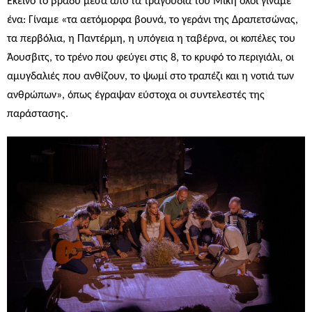
Εκείνο το βράδυ μέσα από τα τραγούδια του Μίκη όλοι γίναμε
ένα: Γίναμε «τα αετόμορφα βουνά, το γεράνι της Δραπετσώνας,
τα περβόλια, η Παντέρμη, η υπόγεια η ταβέρνα, οι κοπέλες του
Άουσβιτς, το τρένο που φεύγει στις 8, το κρυφό το περιγιάλι, οι
αμυγδαλιές που ανθίζουν, το ψωμί στο τραπέζι και η νοτιά των
ανθρώπων», όπως έγραψαν εύστοχα οι συντελεστές της
παράστασης.