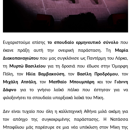
Ευχαριστούμε επίσης
το σπουδαίο ερμηνευτικό σύνολο
που
έκανε πράξη αυτή την ονειρική παράσταση. Τη
Μαρία
Διακοπαναγιώτου
που μας συγκλόνισε ως Παντέρμη του Λόρκα,
τη
Μυρτώ Βασιλείου
για τη δροσιά που έδωσε στην Όμορφη
Πόλη, τον
Ηλία Βαμβακούση
, τον
Βασίλη Προδρόμου
, τον
Μιχάλη Ατσάλη
, τον
Ματθαίο Μπουμπάρη
και τον
Γιάννη
Δάφνο
για το γνήσιο λαϊκό πάλκο που έστησαν για να
φιλοξενήσει τα σπουδαία υπαρξιακά λαϊκά του Μίκη.
Δεν είναι τυχαίο που όλη η καλλιτεχνική Αθήνα μιλά ακόμη για
τον απόηχο της συγκεκριμένης παράστασης.
Η Νατάσσα
Μποφίλιου μάς παρέσυρε σε μια νέα υπόκλιση στον Μίκη της