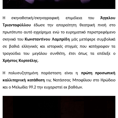
Η σκηνοθετική/σκηνογραφική επιμέλεια του
Άγγελου
Τριανταφύλλου
έδωσε την απαραίτητη θεατρική πνοή στο
πρωτότυπο αυτό εγχείρημα ενώ το ευρηματικό περιστρεφόμενο
σκηνικό του
Κωνσταντίνου Λαμπρίδη
μάς μετέφερε συμβολικά
σε βαθιά ελληνικές και ιστορικές στιγμές που κατέγραφαν τα
τραγούδια του μεγάλου συνθέτη, έτσι όπως τα επέλεξε ο
Χρήστος Κορτσέλης
.
Η πολυσυζητημένη παράσταση είναι η
πρώτη
προσωπική
καλλιτεχνική κατάθεση
Νατάσσας Μποφίλιου
στο Ηρώδειο
της
και ο Μελωδία 99.2 την ευχαριστεί εκ βαθέων.