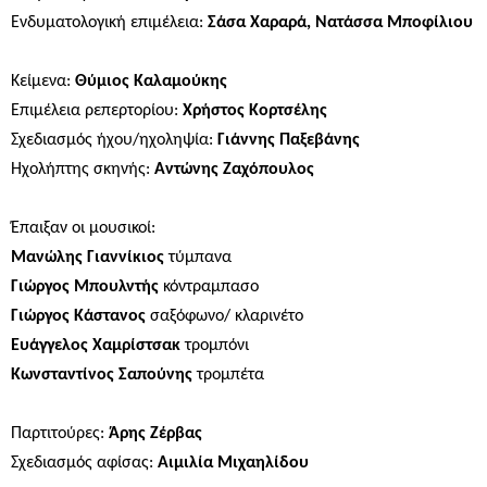
Ενδυματολογική επιμέλεια:
Σάσα Χαραρά, Νατάσσα Μποφίλιου
Κείμενα:
Θύμιος Καλαμούκης
Επιμέλεια ρεπερτορίου:
Χρήστος Κορτσέλης
Σχεδιασμός ήχου/ηχοληψία:
Γιάννης Παξεβάνης
Ηχολήπτης σκηνής:
Αντώνης Ζαχόπουλος
Έπαιξαν οι μουσικοί:
Μανώλης Γιαννίκιος
τύμπανα
Γιώργος Μπουλντής
κόντραμπασο
Γιώργος Κάστανος
σαξόφωνο/ κλαρινέτο
Ευάγγελος Χαμρίστσακ
τρομπόνι
Κωνσταντίνος Σαπούνης
τρομπέτα
Παρτιτούρες:
Άρης Ζέρβας
Σχεδιασμός αφίσας:
Αιμιλία Μιχαηλίδου