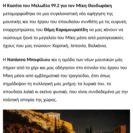
Η Κασέτα του Μελωδία 99.2
για τον Μίκη Θεοδωράκη
μεταμορφώθηκε σε μια συγκλονιστική νέα αφήγηση της
μουσικής και του έργου του σπουδαίου συνθέτη με τις ευφυείς
ενορχηστρώσεις του
Θέμη Καραμουρατίδη
να μας κάνουν να
νιώσουμε ξανά το μεγαλείο του Μίκη μέσα από μεσογειακούς
ήχους που μας ενώνουν: Κορσική, Ισπανία, Βαλκάνια.
Η
Νατάσσα Μποφίλιου
και η ομάδα των νέων μουσικών μάς
πήραν από το χέρι και μας οδήγησαν στο σύνολο του έργου του
Μίκη μέσα από εμβληματικά του τραγούδια, έτσι όπως
σημάδεψαν τη συλλογική μας μνήμη: τα λυρικά του, τα
σπουδαία λαϊκά κι εκείνα φυσικά, που είναι συνδεδεμένα με την
πολιτική ιστορία της χώρας.