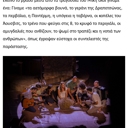
Εκείνο το βράδυ μέσα από τα τραγούδια του Μίκη όλοι γίναμε
ένα: Γίναμε «τα αετόμορφα βουνά, το γεράνι της Δραπετσώνας,
τα περβόλια, η Παντέρμη, η υπόγεια η ταβέρνα, οι κοπέλες του
Άουσβιτς, το τρένο που φεύγει στις 8, το κρυφό το περιγιάλι, οι
αμυγδαλιές που ανθίζουν, το ψωμί στο τραπέζι και η νοτιά των
ανθρώπων», όπως έγραψαν εύστοχα οι συντελεστές της
παράστασης.