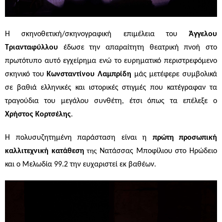
Η σκηνοθετική/σκηνογραφική επιμέλεια του
Άγγελου
Τριανταφύλλου
έδωσε την απαραίτητη θεατρική πνοή στο
πρωτότυπο αυτό εγχείρημα ενώ το ευρηματικό περιστρεφόμενο
σκηνικό του
Κωνσταντίνου Λαμπρίδη
μάς μετέφερε συμβολικά
σε βαθιά ελληνικές και ιστορικές στιγμές που κατέγραφαν τα
τραγούδια του μεγάλου συνθέτη, έτσι όπως τα επέλεξε ο
Χρήστος Κορτσέλης
.
Η πολυσυζητημένη παράσταση είναι η
πρώτη
προσωπική
καλλιτεχνική κατάθεση
Νατάσσας Μποφίλιου
στο Ηρώδειο
της
και ο Μελωδία 99.2 την ευχαριστεί εκ βαθέων.