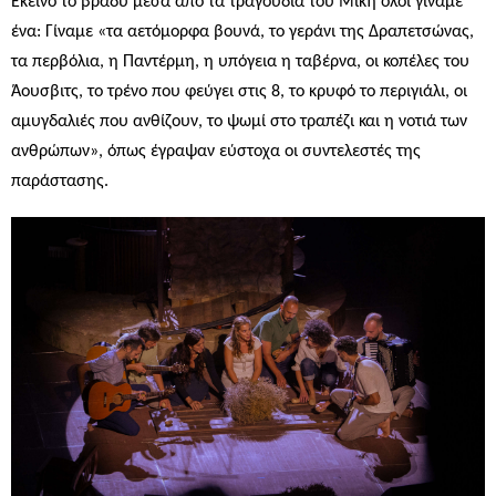
Εκείνο το βράδυ μέσα από τα τραγούδια του Μίκη όλοι γίναμε
ένα: Γίναμε «τα αετόμορφα βουνά, το γεράνι της Δραπετσώνας,
τα περβόλια, η Παντέρμη, η υπόγεια η ταβέρνα, οι κοπέλες του
Άουσβιτς, το τρένο που φεύγει στις 8, το κρυφό το περιγιάλι, οι
αμυγδαλιές που ανθίζουν, το ψωμί στο τραπέζι και η νοτιά των
ανθρώπων», όπως έγραψαν εύστοχα οι συντελεστές της
παράστασης.