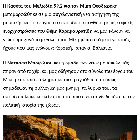
Η Κασέτα του Μελωδία 99.2
για τον Μίκη Θεοδωράκη
μεταμορφώθηκε σε μια συγκλονιστική νέα αφήγηση της
μουσικής και του έργου του σπουδαίου συνθέτη με τις ευφυείς
ενορχηστρώσεις του
Θέμη Καραμουρατίδη
να μας κάνουν να
νιώσουμε ξανά το μεγαλείο του Μίκη μέσα από μεσογειακούς
ήχους που μας ενώνουν: Κορσική, Ισπανία, Βαλκάνια.
Η
Νατάσσα Μποφίλιου
και η ομάδα των νέων μουσικών μάς
πήραν από το χέρι και μας οδήγησαν στο σύνολο του έργου του
Μίκη μέσα από εμβληματικά του τραγούδια, έτσι όπως
σημάδεψαν τη συλλογική μας μνήμη: τα λυρικά του, τα
σπουδαία λαϊκά κι εκείνα φυσικά, που είναι συνδεδεμένα με την
πολιτική ιστορία της χώρας.