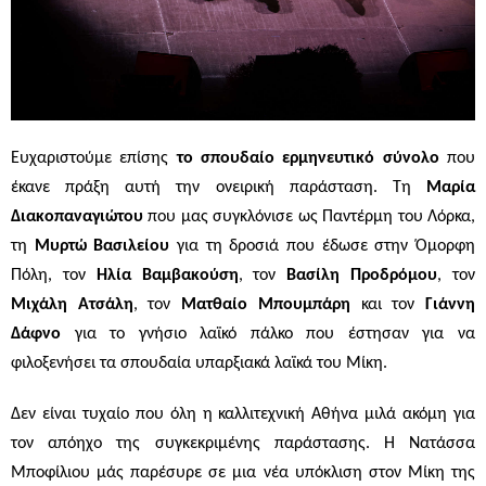
Ευχαριστούμε επίσης
το σπουδαίο ερμηνευτικό σύνολο
που
έκανε πράξη αυτή την ονειρική παράσταση. Τη
Μαρία
Διακοπαναγιώτου
που μας συγκλόνισε ως Παντέρμη του Λόρκα,
τη
Μυρτώ Βασιλείου
για τη δροσιά που έδωσε στην Όμορφη
Πόλη, τον
Ηλία Βαμβακούση
, τον
Βασίλη Προδρόμου
, τον
Μιχάλη Ατσάλη
, τον
Ματθαίο Μπουμπάρη
και τον
Γιάννη
Δάφνο
για το γνήσιο λαϊκό πάλκο που έστησαν για να
φιλοξενήσει τα σπουδαία υπαρξιακά λαϊκά του Μίκη.
Δεν είναι τυχαίο που όλη η καλλιτεχνική Αθήνα μιλά ακόμη για
τον απόηχο της συγκεκριμένης παράστασης.
Η Νατάσσα
Μποφίλιου μάς παρέσυρε σε μια νέα υπόκλιση στον Μίκη της