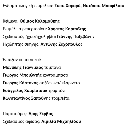
Ενδυματολογική επιμέλεια:
Σάσα Χαραρά, Νατάσσα Μποφίλιου
Κείμενα:
Θύμιος Καλαμούκης
Επιμέλεια ρεπερτορίου:
Χρήστος Κορτσέλης
Σχεδιασμός ήχου/ηχοληψία:
Γιάννης Παξεβάνης
Ηχολήπτης σκηνής:
Αντώνης Ζαχόπουλος
Έπαιξαν οι μουσικοί:
Μανώλης Γιαννίκιος
τύμπανα
Γιώργος Μπουλντής
κόντραμπασο
Γιώργος Κάστανος
σαξόφωνο/ κλαρινέτο
Ευάγγελος Χαμρίστσακ
τρομπόνι
Κωνσταντίνος Σαπούνης
τρομπέτα
Παρτιτούρες:
Άρης Ζέρβας
Σχεδιασμός αφίσας:
Αιμιλία Μιχαηλίδου