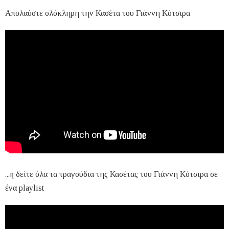
Απολαύστε ολόκληρη την Κασέτα του Γιάννη Κότσιρα
...ή δείτε όλα τα τραγούδια της Κασέτας του Γιάννη Κότσιρα σε
ένα playlist