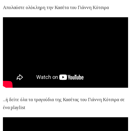
Απολαύστε ολόκληρη την Κασέτα του Γιάννη Κότσιρα
...ή δείτε όλα τα τραγούδια της Κασέτας του Γιάννη Κότσιρα σε
ένα playlist