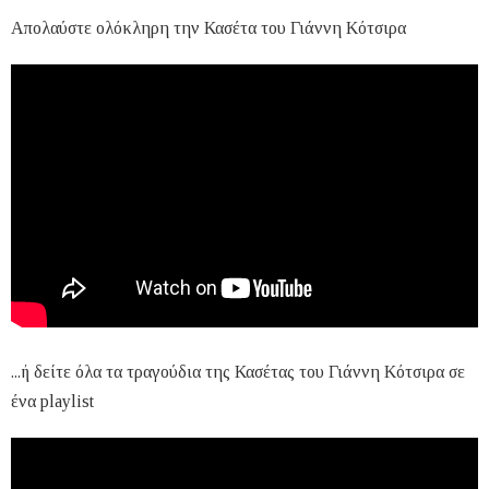
Απολαύστε ολόκληρη την Κασέτα του Γιάννη Κότσιρα
...ή δείτε όλα τα τραγούδια της Κασέτας του Γιάννη Κότσιρα σε
ένα playlist