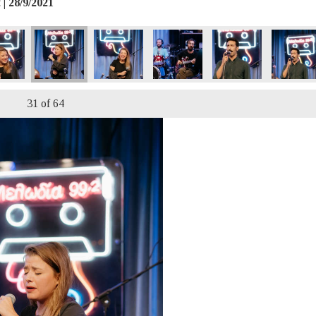
| 28/9/2021
31
of 64