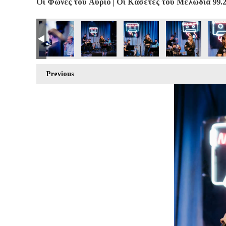
Οι Φωνές του Αύριο | Οι Κασέτες του Μελωδία 99.2 
Previous