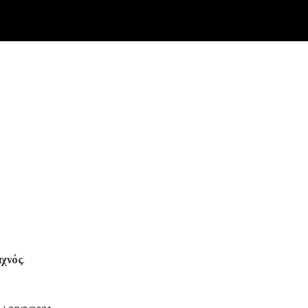
χνός
.