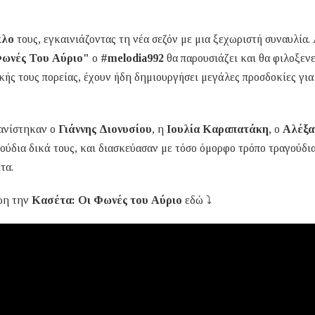
κλο
τους, εγκαινιάζοντας τη νέα σεζόν με μια ξεχωριστή συναυλία.
Φωνές Του Αύριο"
ο
#melodia992
θα παρουσιάζει και θα φιλοξενε
κής τους πορείας, έχουν ήδη δημιουργήσει μεγάλες προσδοκίες για
φανίστηκαν ο
Γιάννης Διονυσίου
, η
Ιουλία Καραπατάκη
, ο
Αλέξα
ούδια δικά τους, και διασκεύασαν με τόσο όμορφο τρόπο τραγούδι
τα.
ρη την
Κασέτα: Οι Φωνές του Αύριο
εδώ ⤵