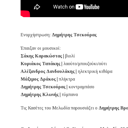
Ενορχήστρωση:
Δημήτρης Τσεκούρας
Έπαιξαν οι μουσικοί:
Σάκης Καρακώστας
| βιολί
Κυριάκος Ταπάκης
| λαούτο/μπουζούκι/ούτι
Αλέξανδρος Δανδουλάκης
| ηλεκτρική κιθάρα
Μάξιμος Δράκος
| πλήκτρα
Δημήτρης Τσεκούρας
| κοντραμπάσο
Δημήτρης Κλωνής
| τύμπανα
Τις Κασέτες του Μελωδία παρουσιάζει ο
Δημήτρης Βρα