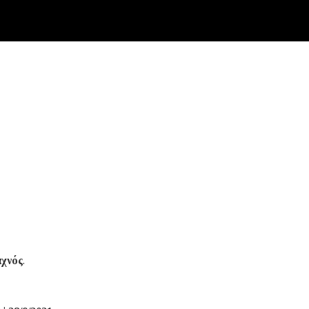
χνός
.