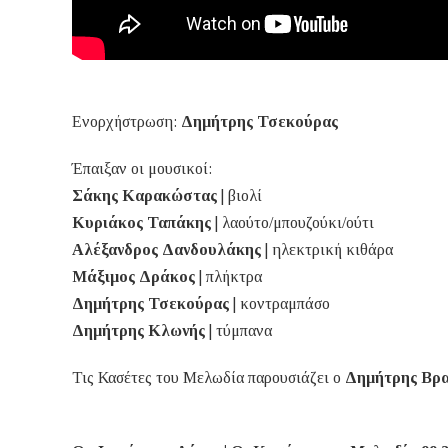
Ενορχήστρωση:
Δημήτρης Τσεκούρας
Έπαιξαν οι μουσικοί:
Σάκης Καρακώστας
| βιολί
Κυριάκος Ταπάκης
| λαούτο/μπουζούκι/ούτι
Αλέξανδρος Δανδουλάκης
| ηλεκτρική κιθάρα
Μάξιμος Δράκος
| πλήκτρα
Δημήτρης Τσεκούρας
| κοντραμπάσο
Δημήτρης Κλωνής
| τύμπανα
Τις Κασέτες του Μελωδία παρουσιάζει ο
Δημήτρης Βρα