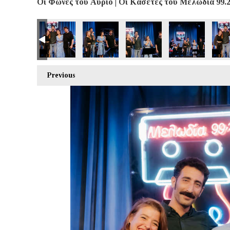
Οι Φωνές του Αύριο | Οι Κασέτες του Μελωδία 99.2 
Previous