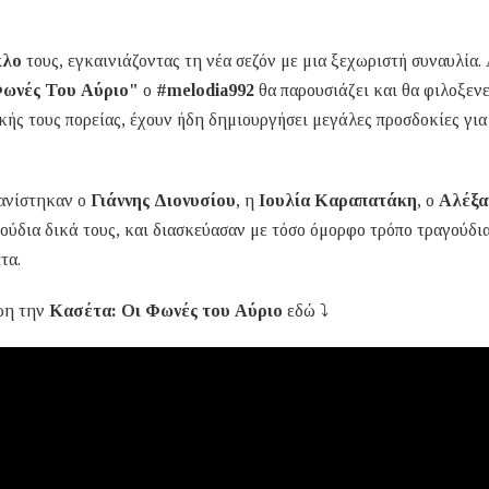
κλο
τους, εγκαινιάζοντας τη νέα σεζόν με μια ξεχωριστή συναυλία.
Φωνές Του Αύριο"
ο
#melodia992
θα παρουσιάζει και θα φιλοξενε
κής τους πορείας, έχουν ήδη δημιουργήσει μεγάλες προσδοκίες για
φανίστηκαν ο
Γιάννης Διονυσίου
, η
Ιουλία Καραπατάκη
, ο
Αλέξα
ούδια δικά τους, και διασκεύασαν με τόσο όμορφο τρόπο τραγούδι
τα.
ρη την
Κασέτα: Οι Φωνές του Αύριο
εδώ ⤵