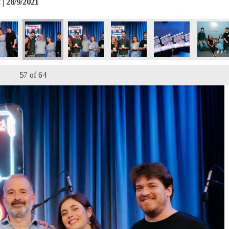
| 28/9/2021
57
of 64