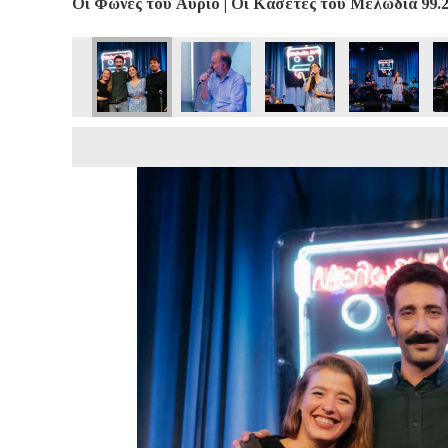
Οι Φωνές του Αύριο | Οι Κασέτες του Μελωδία 99.2 