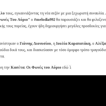
κλο
τους, εγκαινιάζοντας τη νέα σεζόν με μια ξεχωριστή συναυλία.
Φωνές Του Αύριο"
ο
#melodia992
θα παρουσιάζει και θα φιλοξενε
κής τους πορείας, έχουν ήδη δημιουργήσει μεγάλες προσδοκίες για
φανίστηκαν ο
Γιάννης Διονυσίου
, η
Ιουλία Καραπατάκη
, ο
Αλέξα
ούδια δικά τους, και διασκεύασαν με τόσο όμορφο τρόπο τραγούδι
τα.
ρη την
Κασέτα: Οι Φωνές του Αύριο
εδώ ⤵