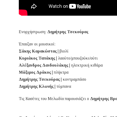
Ενορχήστρωση:
Δημήτρης Τσεκούρας
Έπαιξαν οι μουσικοί:
Σάκης Καρακώστας
| βιολί
Κυριάκος Ταπάκης
| λαούτο/μπουζούκι/ούτι
Αλέξανδρος Δανδουλάκης
| ηλεκτρική κιθάρα
Μάξιμος Δράκος
| πλήκτρα
Δημήτρης Τσεκούρας
| κοντραμπάσο
Δημήτρης Κλωνής
| τύμπανα
Τις Κασέτες του Μελωδία παρουσιάζει ο
Δημήτρης Βρα