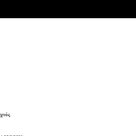
χνός
.