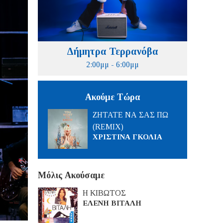
Δήμητρα Τερρανόβα
2:00μμ - 6:00μμ
Ακούμε Τώρα
ΖΗΤΑΤΕ ΝΑ ΣΑΣ ΠΩ
(REMIX)
ΧΡΙΣΤΙΝΑ ΓΚΟΛΙΑ
Μόλις Ακούσαμε
Η ΚΙΒΩΤΟΣ
ΕΛΕΝΗ ΒΙΤΑΛΗ