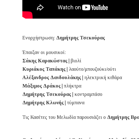
Ενορχήστρωση:
Δημήτρης Τσεκούρας
Έπαιξαν οι μουσικοί:
Σάκης Καρακώστας
| βιολί
Κυριάκος Ταπάκης
| λαούτο/μπουζούκι/ούτι
Αλέξανδρος Δανδουλάκης
| ηλεκτρική κιθάρα
Μάξιμος Δράκος
| πλήκτρα
Δημήτρης Τσεκούρας
| κοντραμπάσο
Δημήτρης Κλωνής
| τύμπανα
Τις Κασέτες του Μελωδία παρουσιάζει ο
Δημήτρης Βρα