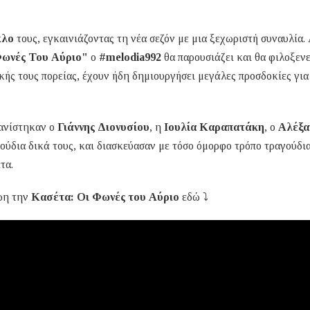
κλο
τους, εγκαινιάζοντας τη νέα σεζόν με μια ξεχωριστή συναυλία.
Φωνές Του Αύριο"
ο
#melodia992
θα παρουσιάζει και θα φιλοξενε
κής τους πορείας, έχουν ήδη δημιουργήσει μεγάλες προσδοκίες για
φανίστηκαν ο
Γιάννης Διονυσίου
, η
Ιουλία Καραπατάκη
, ο
Αλέξα
ούδια δικά τους, και διασκεύασαν με τόσο όμορφο τρόπο τραγούδι
τα.
ρη την
Κασέτα: Οι Φωνές του Αύριο
εδώ ⤵