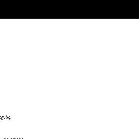
χνός
.