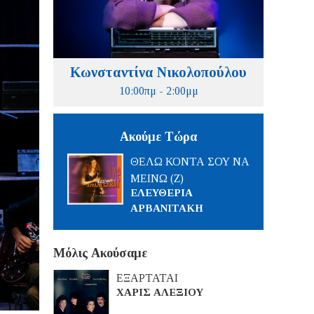
Κωνσταντίνα Νικολοπούλου
10:00πμ - 2:00μμ
Ακούμε Τώρα
ΘΕΛΩ ΚΟΝΤΑ ΣΟΥ ΝΑ
ΜΕΙΝΩ (Ζ)
ΕΛΕΥΘΕΡΙΑ
ΑΡΒΑΝΙΤΑΚΗ
Μόλις Ακούσαμε
ΕΞΑΡΤΑΤΑΙ
ΧΑΡΙΣ ΑΛΕΞΙΟΥ