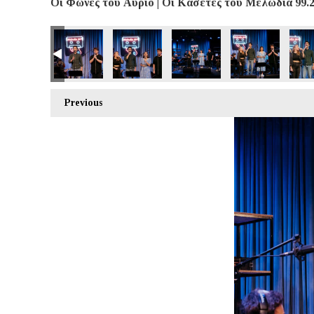
Οι Φωνές του Αύριο | Οι Κασέτες του Μελωδία 99.2 
Previous