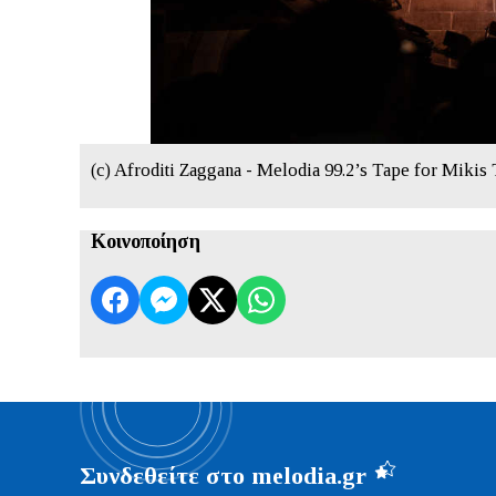
(c) Afroditi Zaggana - Melodia 99.2’s Tape for Miki
Κοινοποίηση
Συνδεθείτε στο melodia.gr