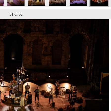
31
of 32