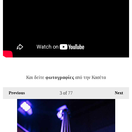
Και δείτε
φωτογραφίες
από την Κασέτα
3
of 77
Previous
Next