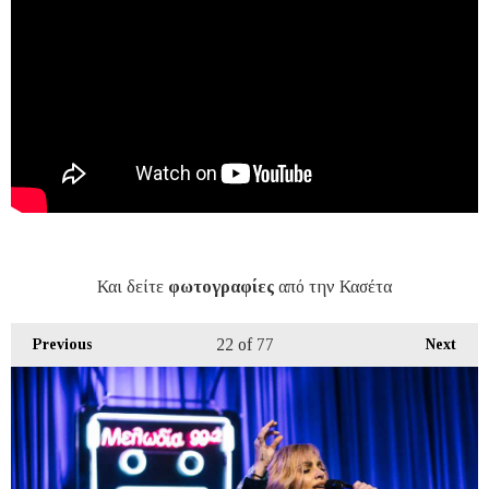
Και δείτε
φωτογραφίες
από την Κασέτα
22
of 77
Previous
Next