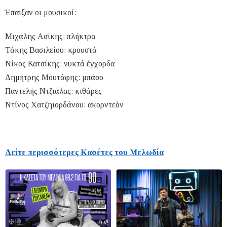
Έπαιξαν οι μουσικοί:
Μιχάλης Ασίκης: πλήκτρα
Τάκης Βασιλείου: κρουστά
Νίκος Κατσίκης: νυκτά έγχορδα
Δημήτρης Μουτάφης: μπάσο
Παντελής Ντζιάλας: κιθάρες
Ντίνος Χατζηιορδάνου: ακορντεόν
Δείτε περισσότερες Κασέτες του Μελωδία