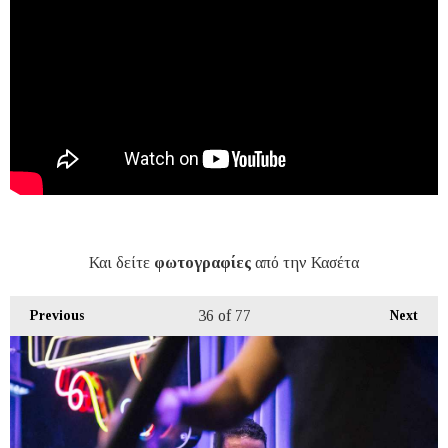
Και δείτε
φωτογραφίες
από την Κασέτα
36
of 77
Previous
Next