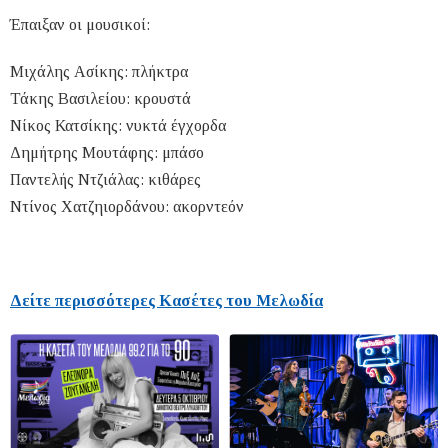
Έπαιξαν οι μουσικοί:
Μιχάλης Ασίκης: πλήκτρα
Τάκης Βασιλείου: κρουστά
Νίκος Κατσίκης: νυκτά έγχορδα
Δημήτρης Μουτάφης: μπάσο
Παντελής Ντζιάλας: κιθάρες
Ντίνος Χατζηιορδάνου: ακορντεόν
Δείτε περισσότερες Κασέτες του Μελωδία