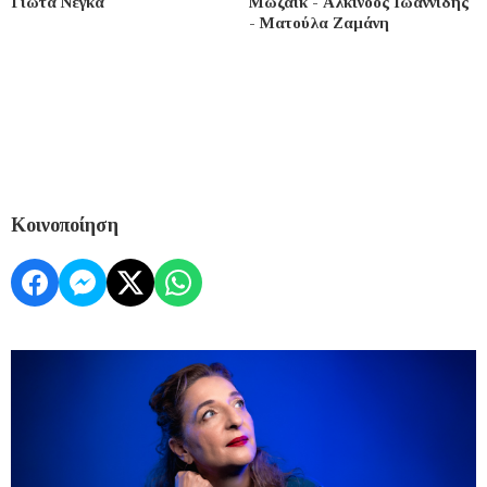
Γιώτα Νέγκα
Μωζάικ - Αλκίνοος Ιωαννίδης
- Ματούλα Ζαμάνη
Κοινοποίηση