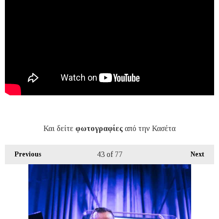
Και δείτε
φωτογραφίες
από την Κασέτα
43
of 77
Previous
Next