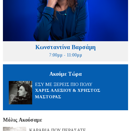
Κωνσταντίνα Βαρσάμη
7:00μμ - 11:00μμ
Ακούμε Τώρα
ΕΣΥ ΜΕ ΞΕΡΕΙΣ ΠΙΟ ΠΟΛΥ
ΧΑΡΙΣ ΑΛΕΞΙΟΥ & ΧΡΗΣΤΟΣ
ΜΑΣΤΟΡΑΣ
Μόλις Ακούσαμε
ΚΑΡΑΒΙΑ ΠΟΥ ΠΕΡΑΣΑΤΕ