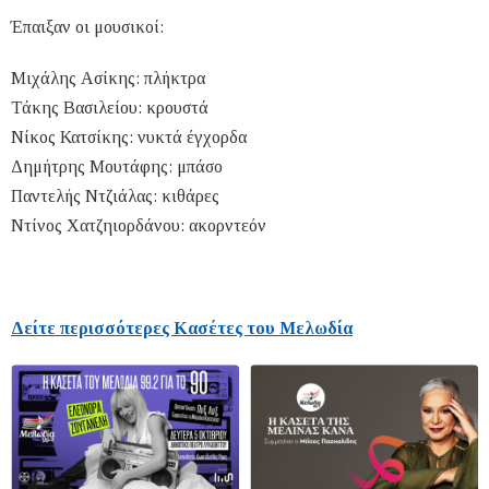
Έπαιξαν οι μουσικοί:
Μιχάλης Ασίκης: πλήκτρα
Τάκης Βασιλείου: κρουστά
Νίκος Κατσίκης: νυκτά έγχορδα
Δημήτρης Μουτάφης: μπάσο
Παντελής Ντζιάλας: κιθάρες
Ντίνος Χατζηιορδάνου: ακορντεόν
Δείτε περισσότερες Κασέτες του Μελωδία