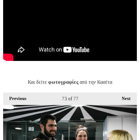
Και δείτε
φωτογραφίες
από την Κασέτα
73
of 77
Previous
Next