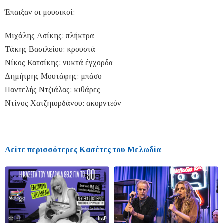
Έπαιξαν οι μουσικοί:
Μιχάλης Ασίκης: πλήκτρα
Τάκης Βασιλείου: κρουστά
Νίκος Κατσίκης: νυκτά έγχορδα
Δημήτρης Μουτάφης: μπάσο
Παντελής Ντζιάλας: κιθάρες
Ντίνος Χατζηιορδάνου: ακορντεόν
Δείτε περισσότερες Κασέτες του Μελωδία