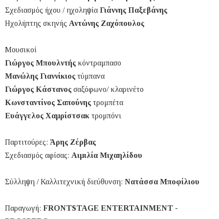
Σχεδιασμός ήχου / ηχοληψία
Γιάννης Παξεβάνης
Ηχολήπτης σκηνής
Αντώνης Ζαχόπουλος
Μουσικοί
Γιώργος Μπουλντής
κόντραμπασο
Μανώλης Γιαννίκιος
τύμπανα
Γιώργος Κάστανος
σαξόφωνο/ κλαρινέτο
Κωνσταντίνος Σαπούνης
τρομπέτα
Ευάγγελος Χαμρίστσακ
τρομπόνι
Παρτιτούρες:
Άρης Ζέρβας
Σχεδιασμός αφίσας:
Αιμιλία Μιχαηλίδου
Σύλληψη / Καλλιτεχνική διεύθυνση:
Νατάσσα Μποφίλιου
Παραγωγή:
FRONTSTAGE ENTERTAINMENT -