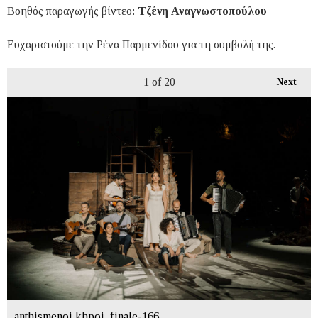
Βοηθός παραγωγής βίντεο:
Τζένη Αναγνωστοπούλου
Ευχαριστούμε την Ρένα Παρμενίδου για τη συμβολή της.
1
of 20
Next
anthismenoi khpoi_finale-166