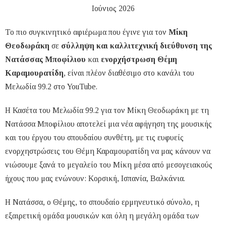
Ιούνιος 2026
Το πιο συγκινητικό αφιέρωμα που έγινε για τον
Μίκη
Θεοδωράκη
σε
σύλληψη και καλλιτεχνική διεύθυνση της
Νατάσσας Μποφίλιου
και
ενορχήστρωση Θέμη
Καραμουρατίδη
, είναι πλέον διαθέσιμο στο κανάλι του
Μελωδία 99.2 στο YouTube.
Η Κασέτα του Μελωδία 99.2 για τον Μίκη Θεοδωράκη με τη
Νατάσσα Μποφίλιου αποτελεί μια νέα αφήγηση της μουσικής
και του έργου του σπουδαίου συνθέτη, με τις ευφυείς
ενορχηστρώσεις του Θέμη Καραμουρατίδη να μας κάνουν να
νιώσουμε ξανά το μεγαλείο του Μίκη μέσα από μεσογειακούς
ήχους που μας ενώνουν: Κορσική, Ισπανία, Βαλκάνια.
Η Νατάσσα, ο Θέμης, το σπουδαίο ερμηνευτικό σύνολο, η
εξαιρετική ομάδα μουσικών και όλη η μεγάλη ομάδα των