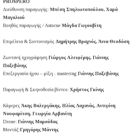
PROSPERO
Διεύθυνση παραγωγής:
Μπέση Σπηλιωτοπούλου, Χαρά
Μαγαλιού
Βοηθός παραγωγής / Αutocue
Μάγδα Γωγουβίτη
Επιμέλεια & Συντονισμός
Δημήτρης Βραχνός, Άννα Θεοδόση
Ζωντανή ηχογράφηση
Γιώργος Αλειφέρης, Γιάννης
Παξεβάνης
Επεξεργασία ήχου – μίξη - mastering
Γιάννης Παξεβάνης
Παραγωγή & Σκηνοθεσία βίντεο:
Χρήστος Γκίνης
Κάμερες
Άκης Βαλεργάκης, Ηλίας Λαχανάς, Αντιγόνη
Νουφαρίτση, Γεωργία Αρβανίτη
Drone:
Γιάννης Μαρούδας
Μοντάζ:
Γρηγόρης Μάντης