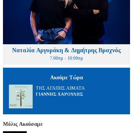
Ναταλία Αργυράκη & Δημήτρης Βραχνός
7:00πμ - 10:00πμ
Ακούμε Τώρα
ΤΗΣ ΑΓΑΠΗΣ ΑΙΜΑΤΑ
ΓΙΑΝΝΗΣ ΧΑΡΟΥΛΗΣ
Μόλις Ακούσαμε