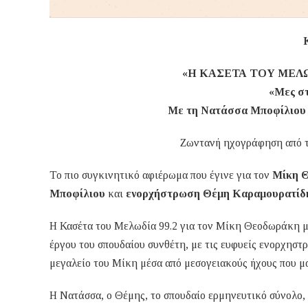
«Η ΚΑΣΕΤΑ ΤΟΥ ΜΕΛΩ
«Μες στ
Με τη Νατάσσα Μποφίλιου 
Ζωντανή ηχογράφηση από τ
Το πιο συγκινητικό αφιέρωμα που έγινε για τον
Μίκη 
Μποφίλιου
και
ενορχήστρωση Θέμη Καραμουρατίδ
Η Κασέτα του Μελωδία 99.2 για τον Μίκη Θεοδωράκη μ
έργου του σπουδαίου συνθέτη, με τις ευφυείς ενορχησ
μεγαλείο του Μίκη μέσα από μεσογειακούς ήχους που μα
Η Νατάσσα, ο Θέμης, το σπουδαίο ερμηνευτικό σύνολο,