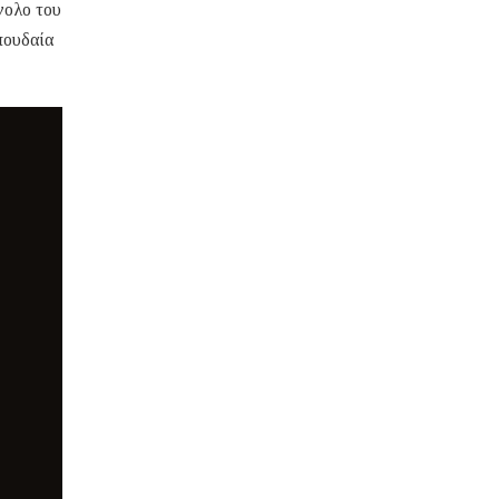
νολο του
πουδαία