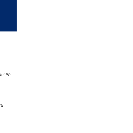
η, στην
Οι