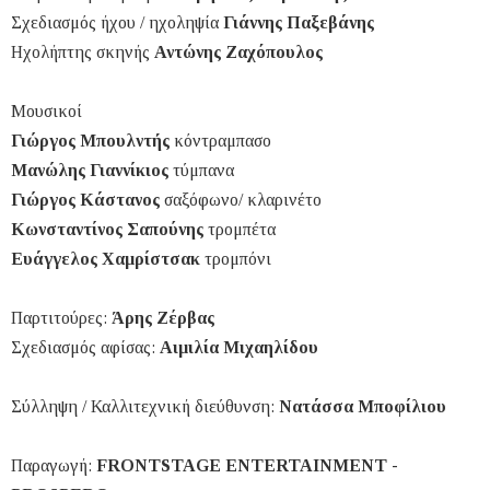
Σχεδιασμός ήχου / ηχοληψία
Γιάννης Παξεβάνης
Ηχολήπτης σκηνής
Αντώνης Ζαχόπουλος
Μουσικοί
Γιώργος Μπουλντής
κόντραμπασο
Μανώλης Γιαννίκιος
τύμπανα
Γιώργος Κάστανος
σαξόφωνο/ κλαρινέτο
Κωνσταντίνος Σαπούνης
τρομπέτα
Ευάγγελος Χαμρίστσακ
τρομπόνι
Παρτιτούρες:
Άρης Ζέρβας
Σχεδιασμός αφίσας:
Αιμιλία Μιχαηλίδου
Σύλληψη / Καλλιτεχνική διεύθυνση:
Νατάσσα Μποφίλιου
Παραγωγή:
FRONTSTAGE ENTERTAINMENT -