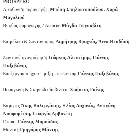
PROSPERO
Διεύθυνση παραγωγής:
Μπέση Σπηλιωτοπούλου, Χαρά
Μαγαλιού
Βοηθός παραγωγής / Αutocue
Μάγδα Γωγουβίτη
Επιμέλεια & Συντονισμός
Δημήτρης Βραχνός, Άννα Θεοδόση
Ζωντανή ηχογράφηση
Γιώργος Αλειφέρης, Γιάννης
Παξεβάνης
Επεξεργασία ήχου – μίξη - mastering
Γιάννης Παξεβάνης
Παραγωγή & Σκηνοθεσία βίντεο:
Χρήστος Γκίνης
Κάμερες
Άκης Βαλεργάκης, Ηλίας Λαχανάς, Αντιγόνη
Νουφαρίτση, Γεωργία Αρβανίτη
Drone:
Γιάννης Μαρούδας
Μοντάζ:
Γρηγόρης Μάντης