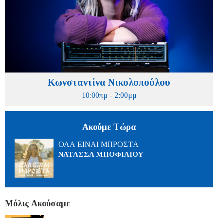
Κωνσταντίνα Νικολοπούλου
10:00πμ - 2:00μμ
Ακούμε Τώρα
ΟΛΑ ΕΙΝΑΙ ΜΠΡΟΣΤΑ
ΝΑΤΑΣΣΑ ΜΠΟΦΙΛΙΟΥ
Μόλις Ακούσαμε