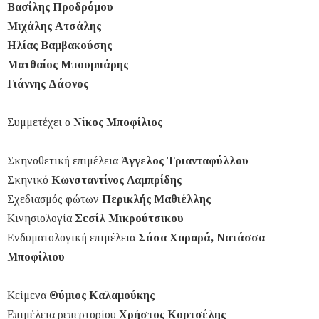
Βασίλης Προδρόμου
Μιχάλης Ατσάλης
Ηλίας Βαμβακούσης
Ματθαίος Μπουμπάρης
Γιάννης Δάφνος
Συμμετέχει ο
Νίκος Μποφίλιος
Σκηνοθετική επιμέλεια
Άγγελος Τριανταφύλλου
Σκηνικό
Κωνσταντίνος Λαμπρίδης
Σχεδιασμός φώτων
Περικλής Μαθιέλλης
Κινησιολογία
Σεσίλ Μικρούτσικου
Ενδυματολογική επιμέλεια
Σάσα Χαραρά, Νατάσσα
Μποφίλιου
Κείμενα
Θύμιος Καλαμούκης
Επιμέλεια ρεπερτορίου
Χρήστος Κορτσέλης