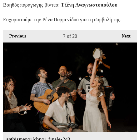
Βοηθός παραγωγής βίντεο:
Τζένη Αναγνωστοπούλου
Ευχαριστούμε την Ρένα Παρμενίδου για τη συμβολή της.
7
of 20
Previous
Next
anthismenoi khpoi_finale-243