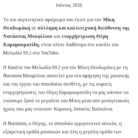
Ιούνιος 2026
Το πιο συγκινητικό αφιέρωμα που έγινε για τον
Μίκη
Θεοδωράκη
σε
σύλληψη και καλλιτεχνική διεύθυνση της
Νατάσσας Μποφίλιου
και
ενορχήστρωση Θέμη
Καραμουρατίδη
, είναι πλέον διαθέσιμο στο κανάλι του
Μελωδία 99.2 στο YouTube.
Η Κασέτα του Μελωδία 99.2 για τον Μίκη Θεοδωράκη με τη
Νατάσσα Μποφίλιου αποτελεί μια νέα αφήγηση της μουσικής
και του έργου του σπουδαίου συνθέτη, με τις ευφυείς
ενορχηστρώσεις του Θέμη Καραμουρατίδη να μας κάνουν να
νιώσουμε ξανά το μεγαλείο του Μίκη μέσα από μεσογειακούς
ήχους που μας ενώνουν: Κορσική, Ισπανία, Βαλκάνια.
Η Νατάσσα, ο Θέμης, το σπουδαίο ερμηνευτικό σύνολο, η
εξαιρετική ομάδα μουσικών και όλη η μεγάλη ομάδα των