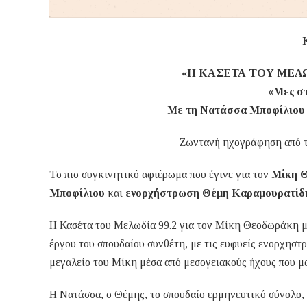
«Η ΚΑΣΕΤΑ ΤΟΥ ΜΕΛΩ
«Μες στ
Με τη Νατάσσα Μποφίλιου 
Ζωντανή ηχογράφηση από τ
Το πιο συγκινητικό αφιέρωμα που έγινε για τον
Μίκη 
Μποφίλιου
και
ενορχήστρωση Θέμη Καραμουρατίδ
Η Κασέτα του Μελωδία 99.2 για τον Μίκη Θεοδωράκη μ
έργου του σπουδαίου συνθέτη, με τις ευφυείς ενορχησ
μεγαλείο του Μίκη μέσα από μεσογειακούς ήχους που μα
Η Νατάσσα, ο Θέμης, το σπουδαίο ερμηνευτικό σύνολο,