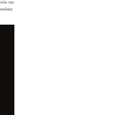
νολο του
πουδαία