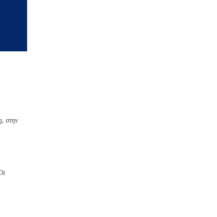
η, στην
Οι