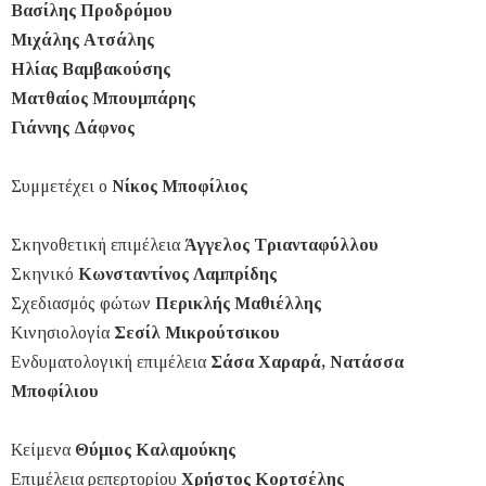
Βασίλης Προδρόμου
Μιχάλης Ατσάλης
Ηλίας Βαμβακούσης
Ματθαίος Μπουμπάρης
Γιάννης Δάφνος
Συμμετέχει ο
Νίκος Μποφίλιος
Σκηνοθετική επιμέλεια
Άγγελος Τριανταφύλλου
Σκηνικό
Κωνσταντίνος Λαμπρίδης
Σχεδιασμός φώτων
Περικλής Μαθιέλλης
Κινησιολογία
Σεσίλ Μικρούτσικου
Ενδυματολογική επιμέλεια
Σάσα Χαραρά, Νατάσσα
Μποφίλιου
Κείμενα
Θύμιος Καλαμούκης
Επιμέλεια ρεπερτορίου
Χρήστος Κορτσέλης