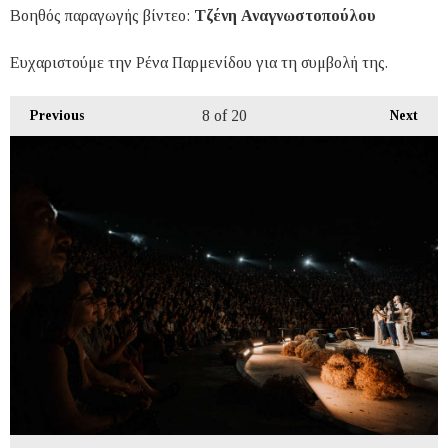
Βοηθός παραγωγής βίντεο:
Τζένη Αναγνωστοπούλου
Ευχαριστούμε την Ρένα Παρμενίδου για τη συμβολή της.
8
of 20
Previous
Next