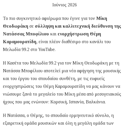
Ιούνιος 2026
Το πιο συγκινητικό αφιέρωμα που έγινε για τον
Μίκη
Θεοδωράκη
σε
σύλληψη και καλλιτεχνική διεύθυνση της
Νατάσσας Μποφίλιου
και
ενορχήστρωση Θέμη
Καραμουρατίδη
, είναι πλέον διαθέσιμο στο κανάλι του
Μελωδία 99.2 στο YouTube.
Η Κασέτα του Μελωδία 99.2 για τον Μίκη Θεοδωράκη με τη
Νατάσσα Μποφίλιου αποτελεί μια νέα αφήγηση της μουσικής
και του έργου του σπουδαίου συνθέτη, με τις ευφυείς
ενορχηστρώσεις του Θέμη Καραμουρατίδη να μας κάνουν να
νιώσουμε ξανά το μεγαλείο του Μίκη μέσα από μεσογειακούς
ήχους που μας ενώνουν: Κορσική, Ισπανία, Βαλκάνια.
Η Νατάσσα, ο Θέμης, το σπουδαίο ερμηνευτικό σύνολο, η
εξαιρετική ομάδα μουσικών και όλη η μεγάλη ομάδα των