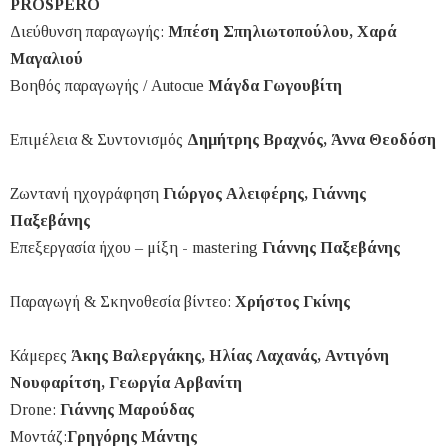
PROSPERO
Διεύθυνση παραγωγής:
Μπέση Σπηλιωτοπούλου, Χαρά
Μαγαλιού
Βοηθός παραγωγής / Αutocue
Μάγδα Γωγουβίτη
Επιμέλεια & Συντονισμός
Δημήτρης Βραχνός, Άννα Θεοδόση
Ζωντανή ηχογράφηση
Γιώργος Αλειφέρης, Γιάννης
Παξεβάνης
Επεξεργασία ήχου – μίξη - mastering
Γιάννης Παξεβάνης
Παραγωγή & Σκηνοθεσία βίντεο:
Χρήστος Γκίνης
Κάμερες
Άκης Βαλεργάκης, Ηλίας Λαχανάς, Αντιγόνη
Νουφαρίτση, Γεωργία Αρβανίτη
Drone:
Γιάννης Μαρούδας
Μοντάζ:
Γρηγόρης Μάντης