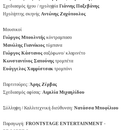
Σχεδιασμός ήχου / ηχοληψία
Γιάννης Παξεβάνης
Ηχολήπτης σκηνής
Αντώνης Ζαχόπουλος
Μουσικοί
Γιώργος Μπουλντής
κόντραμπασο
Μανώλης Γιαννίκιος
τύμπανα
Γιώργος Κάστανος
σαξόφωνο/ κλαρινέτο
Κωνσταντίνος Σαπούνης
τρομπέτα
Ευάγγελος Χαμρίστσακ
τρομπόνι
Παρτιτούρες:
Άρης Ζέρβας
Σχεδιασμός αφίσας:
Αιμιλία Μιχαηλίδου
Σύλληψη / Καλλιτεχνική διεύθυνση:
Νατάσσα Μποφίλιου
Παραγωγή:
FRONTSTAGE ENTERTAINMENT -