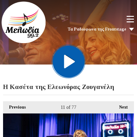
Τα Ραδιόφωνα της Frontstage
Η Κασέτα της Ελεωνόρας Ζουγανέλη
11
of 77
Previous
Next