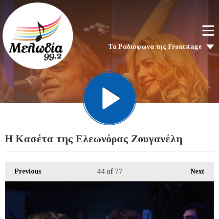
Τα Ραδιόφωνα της Frontstage
Η Κασέτα της Ελεωνόρας Ζουγανέλη
44
of 77
Previous
Next